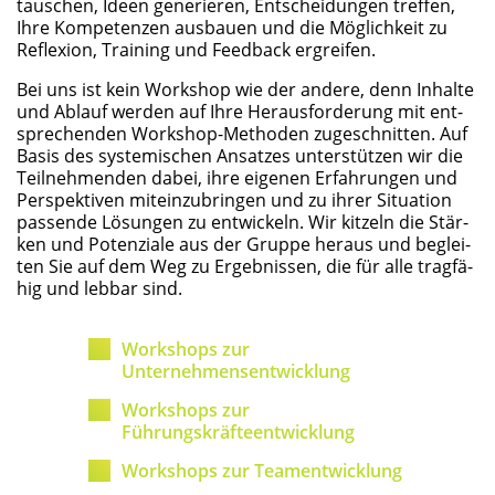
tau­schen, Ideen gene­rie­ren, Ent­schei­dun­gen tref­fen,
Ihre Kom­pe­ten­zen aus­bau­en und die Mög­lich­keit zu
Refle­xi­on, Trai­ning und Feed­back ergreifen.
Bei uns ist kein Work­shop wie der ande­re, denn Inhal­te
und Ablauf wer­den auf Ihre Her­aus­for­de­rung mit ent­
spre­chen­den Work­shop-Metho­den zuge­schnit­ten. Auf
Basis des sys­te­mi­schen Ansat­zes unter­stüt­zen wir die
Teil­neh­men­den dabei, ihre eige­nen Erfah­run­gen und
Per­spek­ti­ven mit­ein­zu­brin­gen und zu ihrer Situa­ti­on
pas­sen­de Lösun­gen zu ent­wi­ckeln. Wir kit­zeln die Stär­
ken und Poten­zia­le aus der Grup­pe her­aus und beglei­
ten Sie auf dem Weg zu Ergeb­nis­sen, die für alle trag­fä­
hig und leb­bar sind.
Work­shops zur
Unternehmensentwicklung
Work­shops zur
Führungskräfteentwicklung
Work­shops zur Teamentwicklung