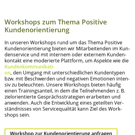
Work­shops zum The­ma Posi­ti­ve
Kundenorientierung
In unse­ren Work­shops rund um das The­ma Posi­ti­ve
Kun­den­ori­en­tie­rung bie­ten wir Mit­ar­bei­ten­den im Kun­
den­ser­vice und mit inter­nem oder exter­nem Kun­den­
kon­takt eine mode­rier­te Platt­form, um Aspek­te wie die
Kun­den­kom­mu­ni­ka­ti­
on
, den Umgang mit unter­schied­li­chen Kun­den­ty­pen
bzw. mit Beschwer­den und nega­ti­ven Emo­tio­nen inten­
siv zu beleuch­ten. Unse­re Work­shops bie­ten häu­fig
einen Trai­nings­an­teil, in dem die Teil­neh­men­den z. B.
ziel­ori­en­tier­te Gesprächs­stra­te­gien erar­bei­ten und
anwen­den. Auch die Ent­wick­lung eines geteil­ten Ver­
ständ­nis­ses von Ser­vice­qua­li­tät kann Ziel des Work­
shops sein.
Work­shop zur Kun­den­ori­en­tie­rung anfragen