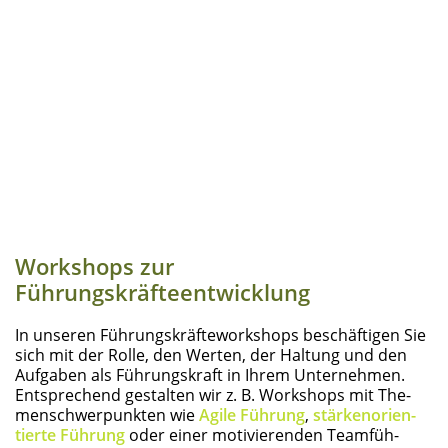
Work­shops zur
Führungskräfteentwicklung
In unse­ren Füh­rungs­kräf­te­work­shops beschäf­ti­gen Sie
sich mit der Rol­le, den Wer­ten, der Hal­tung und den
Auf­ga­ben als Füh­rungs­kraft in Ihrem Unter­neh­men.
Ent­spre­chend gestal­ten wir z. B. Work­shops mit The­
men­schwer­punk­ten wie
Agi­le Füh­rung
,
stär­ken­ori­en­
tier­te Füh­rung
oder einer moti­vie­ren­den Team­füh­