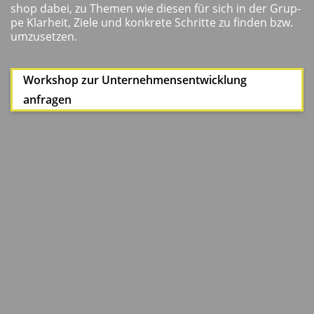
shop dabei, zu The­men wie die­sen für sich in der Grup­
pe Klar­heit, Zie­le und kon­kre­te Schrit­te zu fin­den bzw.
umzusetzen.
Work­shop zur Unter­neh­mens­ent­wick­lung
anfragen