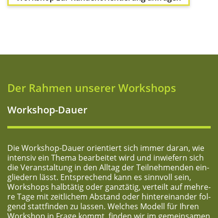
Der Rah­men unse­rer Workshops
Work­shop-Dau­er
Die Work­shop-Dau­er ori­en­tiert sich immer dar­an, wie
inten­siv ein The­ma bear­bei­tet wird und inwie­fern sich
die Ver­an­stal­tung in den All­tag der Teil­neh­men­den ein­
glie­dern lässt. Ent­spre­chend kann es sinn­voll sein,
Work­shops halb­tä­tig oder ganz­tä­tig, ver­teilt auf meh­re­
re Tage mit zeit­li­chem Abstand oder hin­ter­ein­an­der fol­
gend statt­fin­den zu las­sen. Wel­ches Modell für Ihren
Work­shop in Fra­ge kommt, fin­den wir im gemein­sa­men