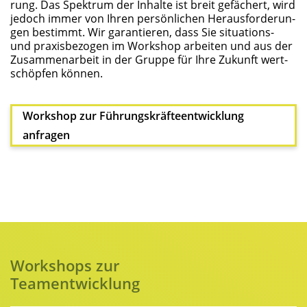
rung. Das Spek­trum der Inhal­te ist breit gefä­chert, wird
jedoch immer von Ihren per­sön­li­chen Her­aus­for­de­run­
gen bestimmt. Wir garan­tie­ren, dass Sie situa­tions-
und pra­xis­be­zo­gen im Work­shop arbei­ten und aus der
Zusam­men­ar­beit in der Grup­pe für Ihre Zukunft wert­
schöp­fen können.
Work­shop zur Füh­rungs­kräf­te­ent­wick­lung
anfragen
Work­shops zur
Team­ent­wick­lung