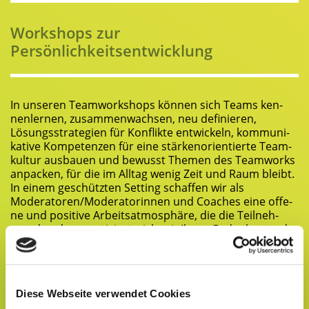
Work­shops zur
Persönlichkeitsentwicklung
In unse­ren Team­work­shops kön­nen sich Teams ken­
nen­ler­nen, zusam­men­wach­sen, neu defi­nie­ren,
Lösungs­stra­te­gien für Kon­flik­te ent­wi­ckeln, kom­mu­ni­
ka­ti­ve Kom­pe­ten­zen für eine stär­ken­ori­en­tier­te Team­
kul­tur aus­bau­en und bewusst The­men des Team­works
anpa­cken, für die im All­tag wenig Zeit und Raum bleibt.
In einem geschütz­ten Set­ting schaf­fen wir als
Moderatoren/Moderatorinnen und Coa­ches eine offe­
ne und posi­ti­ve Arbeits­at­mo­sphä­re, die die Teil­neh­
men­den dazu moti­viert, sich mit Ihren Gedan­ken und
Ideen einzubringen.
Work­shop zur Team­ent­wick­lung anfragen
Diese Webseite verwendet Cookies
Nicht immer ist es für Mit­ar­bei­ten­de mög­lich, im hek­ti­