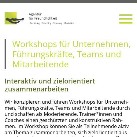
Work­shops für Unter­neh­men,
Füh­rungs­kräf­te, Teams und
Mitarbeitende
Inter­ak­tiv und ziel­ori­en­tiert
zusammenarbeiten
Wir kon­zi­pie­ren und füh­ren Work­shops für Unter­neh­
men, Füh­rungs­kräf­te, Teams und Mit­ar­bei­ten­de durch
und schaf­fen als Mode­rie­ren­de, Trainer*innen und
Coa­ches einen geschütz­ten und kon­struk­ti­ven Rah­
men. Im Work­shop kön­nen Sie als Teil­neh­men­de aktiv
am The­ma zusam­men­ar­bei­ten, sich ziel­ori­en­tiert aus­