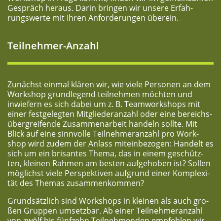
Gespräch her­aus. Dar­in brin­gen wir unse­re Erfah­
rungs­wer­te mit Ihren Anfor­de­run­gen überein.
Teil­neh­mer-Anzahl
Zunächst ein­mal klä­ren wir, wie vie­le Per­so­nen an dem
Work­shop grund­le­gend teil­neh­men möch­ten und
inwie­fern es sich dabei um z. B. Team­work­shops mit
einer fest­ge­leg­ten Mit­glie­der­an­zahl oder eine bereichs­
über­grei­fen­de Zusam­men­ar­beit han­deln soll­te. Mit
Blick auf eine sinn­vol­le Teil­neh­mer­an­zahl pro Work­
shop wird zudem der Anlass mit­ein­be­zo­gen: Han­delt es
sich um ein bri­san­tes The­ma, das in einem geschütz­
ten, klei­nen Rah­men am bes­ten auf­ge­ho­ben ist? Sol­len
mög­lichst vie­le Per­spek­ti­ven auf­grund einer Kom­ple­xi­
tät des The­mas zusammenkommen?
Grund­sätz­lich sind Work­shops in klei­nen als auch gro­
ßen Grup­pen umsetz­bar. Ab einer Teil­neh­mer­an­zahl
von zwölf bis fünf­zehn Teil­neh­men­den emp­feh­len wir