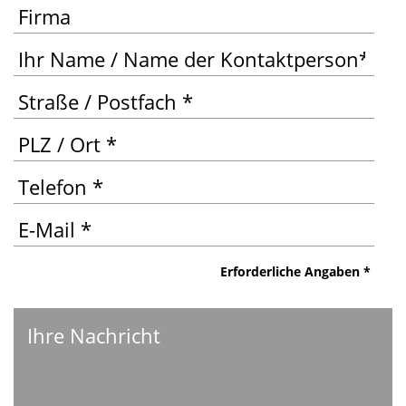
Bit­te las­
Erfor­der­li­che Angaben *
sen Sie
die­ses
Feld leer.