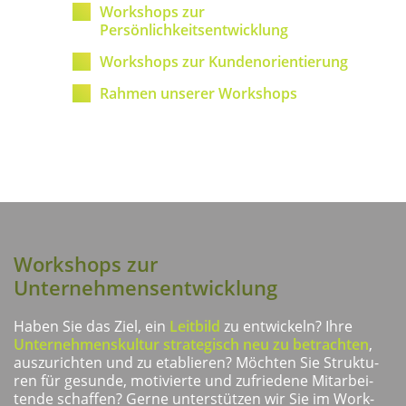
Work­shops zur
Persönlichkeitsentwicklung
Work­shops zur Kundenorientierung
Rah­men unse­rer Workshops
Work­shops zur
Unternehmensentwicklung
Haben Sie das Ziel, ein
Leit­bild
zu ent­wi­ckeln? Ihre
Unter­neh­mens­kul­tur stra­te­gisch neu zu betrach­ten
,
aus­zu­rich­ten und zu eta­blie­ren? Möch­ten Sie Struk­tu­
ren für gesun­de, moti­vier­te und zufrie­de­ne Mit­ar­bei­
ten­de schaf­fen? Ger­ne unter­stüt­zen wir Sie im Work­