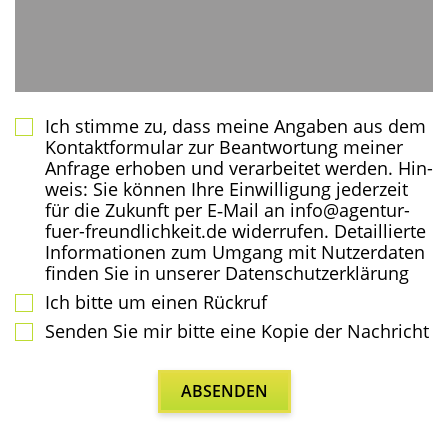
Ich stim­me zu, dass mei­ne Anga­ben aus dem
Kon­takt­for­mu­lar zur Beant­wor­tung mei­ner
Anfra­ge erho­ben und ver­ar­bei­tet wer­den. Hin­
weis: Sie kön­nen Ihre Ein­wil­li­gung jeder­zeit
für die Zukunft per E‑Mail an info@agentur-
fuer-freundlichkeit.de wider­ru­fen. Detail­lier­te
Infor­ma­tio­nen zum Umgang mit Nut­zer­da­ten
fin­den Sie in unse­rer Datenschutzerklärung
Ich bit­te um einen Rückruf
Sen­den Sie mir bit­te eine Kopie der Nachricht