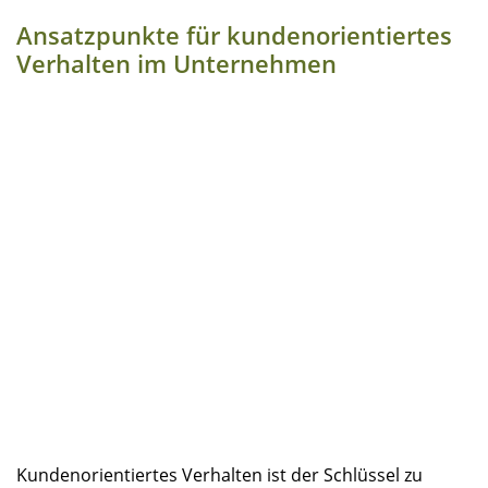
Ansatz­punk­te für kun­den­ori­en­tier­tes
Ver­hal­ten im Unternehmen
Kun­den­ori­en­tier­tes Ver­hal­ten ist der Schlüs­sel zu