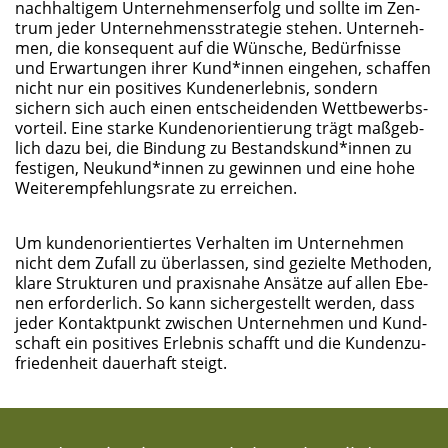
nach­hal­ti­gem Unter­neh­mens­er­folg und soll­te im Zen­
trum jeder Unter­neh­mens­stra­te­gie ste­hen. Unter­neh­
men, die kon­se­quent auf die Wün­sche, Bedürf­nis­se
und Erwar­tun­gen ihrer Kund*innen ein­ge­hen, schaf­fen
nicht nur ein posi­ti­ves Kun­den­er­leb­nis, son­dern
sichern sich auch einen ent­schei­den­den Wett­be­werbs­
vor­teil. Eine star­ke Kun­den­ori­en­tie­rung trägt maß­geb­
lich dazu bei, die Bin­dung zu Bestandskund*innen zu
fes­ti­gen, Neukund*innen zu gewin­nen und eine hohe
Wei­ter­emp­feh­lungs­ra­te zu erreichen.
Um kun­den­ori­en­tier­tes Ver­hal­ten im Unter­neh­men
nicht dem Zufall zu über­las­sen, sind geziel­te Metho­den,
kla­re Struk­tu­ren und pra­xis­na­he Ansät­ze auf allen Ebe­
nen erfor­der­lich. So kann sicher­ge­stellt wer­den, dass
jeder Kon­takt­punkt zwi­schen Unter­neh­men und Kund­
schaft ein posi­ti­ves Erleb­nis schafft und die Kun­den­zu­
frie­den­heit dau­er­haft steigt.