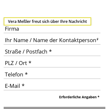
Vera Meß­ler freut sich über Ihre Nachricht
Bit­te las­
Erfor­der­li­che Angaben *
sen Sie
die­ses
Feld leer.