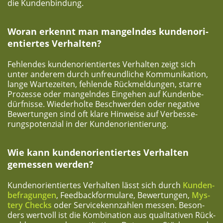
die Kundenbindung.
Wor­an erkennt man man­geln­des kun­den­ori­
en­tier­tes Verhalten?
Feh­len­des kun­den­ori­en­tier­tes Ver­hal­ten zeigt sich
unter ande­rem durch unfreund­li­che Kom­mu­ni­ka­ti­on,
lan­ge War­te­zei­ten, feh­len­de Rück­mel­dun­gen, star­re
Pro­zes­se oder man­geln­des Ein­ge­hen auf Kun­den­be­
dürf­nis­se. Wie­der­hol­te Beschwer­den oder nega­ti­ve
Bewer­tun­gen sind oft kla­re Hin­wei­se auf Ver­bes­se­
rungs­po­ten­zi­al in der Kundenorientierung.
Wie kann kun­den­ori­en­tier­tes Ver­hal­ten
gemes­sen werden?
Kun­den­ori­en­tier­tes Ver­hal­ten lässt sich durch
Kun­den­
be­fra­gun­gen
, Feed­back­for­mu­la­re, Bewer­tun­gen,
Mys­
tery Checks
oder Ser­vice­kenn­zah­len mes­sen. Beson­
ders wert­voll ist die Kom­bi­na­ti­on aus qua­li­ta­ti­ven Rück­