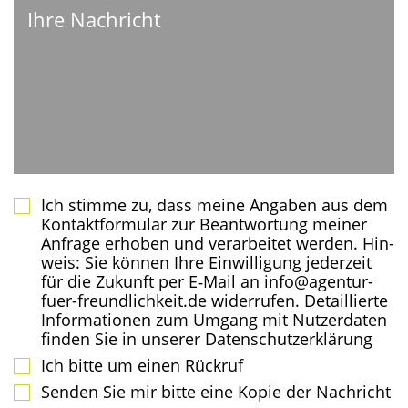
Ich stim­me zu, dass mei­ne Anga­ben aus dem
Kon­takt­for­mu­lar zur Beant­wor­tung mei­ner
Anfra­ge erho­ben und ver­ar­bei­tet wer­den. Hin­
weis: Sie kön­nen Ihre Ein­wil­li­gung jeder­zeit
für die Zukunft per E‑Mail an info@agentur-
fuer-freundlichkeit.de wider­ru­fen. Detail­lier­te
Infor­ma­tio­nen zum Umgang mit Nut­zer­da­ten
fin­den Sie in unse­rer Datenschutzerklärung
Ich bit­te um einen Rückruf
Sen­den Sie mir bit­te eine Kopie der Nachricht