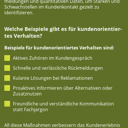
mel­dun­gen und quan­ti­ta­ti­ven Daten, um Stär­ken und
Schwach­stel­len im Kun­den­kon­takt gezielt zu
identifizieren.
Wel­che Bei­spie­le gibt es für kun­den­ori­en­tier­
tes Verhalten?
Bei­spie­le für kun­den­ori­en­tier­tes Ver­hal­ten sind:
Akti­ves Zuhö­ren im Kundengespräch
Schnel­le und ver­läss­li­che Rückmeldungen
Kulan­te Lösun­gen bei Reklamationen
Pro­ak­ti­ves Infor­mie­ren über Alter­na­ti­ven oder
Zusatznutzen
Freund­li­che und ver­ständ­li­che Kom­mu­ni­ka­ti­on
statt Fachjargon
All die­se Maß­nah­men ver­bes­sern das Kun­den­er­leb­nis