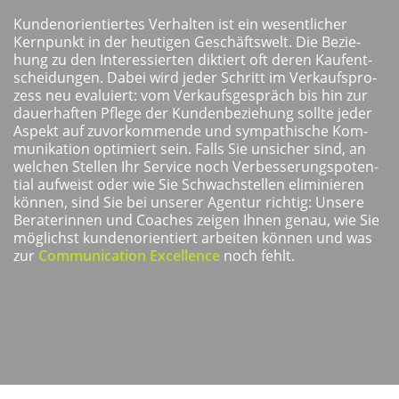
Kun­den­ori­en­tier­tes Ver­hal­ten ist ein wesent­li­cher
Kern­punkt in der heu­ti­gen Geschäfts­welt. Die Bezie­
hung zu den Inter­es­sier­ten dik­tiert oft deren Kauf­ent­
schei­dun­gen. Dabei wird jeder Schritt im Ver­kaufs­pro­
zess neu eva­lu­iert: vom Ver­kaufs­ge­spräch bis hin zur
dau­er­haf­ten Pfle­ge der Kun­den­be­zie­hung soll­te jeder
Aspekt auf zuvor­kom­men­de und sym­pa­thi­sche Kom­
mu­ni­ka­ti­on opti­miert sein. Falls Sie unsi­cher sind, an
wel­chen Stel­len Ihr Ser­vice noch Ver­bes­se­rungs­po­ten­
ti­al auf­weist oder wie Sie Schwach­stel­len eli­mi­nie­ren
kön­nen, sind Sie bei unse­rer Agen­tur rich­tig: Unse­re
Bera­te­rin­nen und Coa­ches zei­gen Ihnen genau, wie Sie
mög­lichst kun­den­ori­en­tiert arbei­ten kön­nen und was
zur
Com­mu­ni­ca­ti­on Excel­lence
noch fehlt.