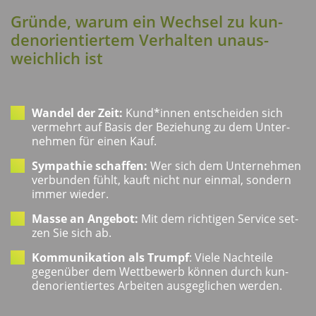
Grün­de, war­um ein Wech­sel zu kun­
den­ori­en­tier­tem Ver­hal­ten unaus­
weich­lich ist
Wan­del der Zeit:
Kund*innen ent­schei­den sich
ver­mehrt auf Basis der Bezie­hung zu dem Unter­
neh­men für einen Kauf.
Sym­pa­thie schaf­fen:
Wer sich dem Unter­neh­men
ver­bun­den fühlt, kauft nicht nur ein­mal, son­dern
immer wieder.
Mas­se an Ange­bot:
Mit dem rich­ti­gen Ser­vice set­
zen Sie sich ab.
Kom­mu­ni­ka­ti­on als Trumpf
: Vie­le Nach­tei­le
gegen­über dem Wett­be­werb kön­nen durch kun­
den­ori­en­tier­tes Arbei­ten aus­ge­gli­chen werden.