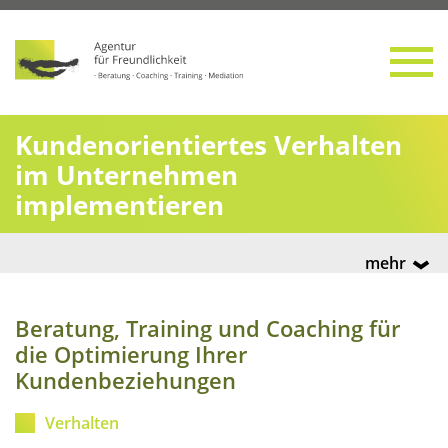
Kun­den­ori­en­tier­tes Ver­hal­ten
im Unter­neh­men
implementieren
mehr
Bera­tung, Trai­ning und Coa­ching für
die Opti­mie­rung Ihrer
Kundenbeziehungen
Ver­hal­ten