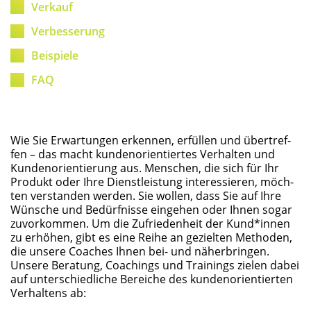
Ver­kauf
Ver­bes­se­rung
Bei­spie­le
FAQ
Wie Sie Erwar­tun­gen erken­nen, erfül­len und über­tref­
fen – das macht kun­den­ori­en­tier­tes Ver­hal­ten und
Kun­den­ori­en­tie­rung aus. Men­schen, die sich für Ihr
Pro­dukt oder Ihre Dienst­leis­tung inter­es­sie­ren, möch­
ten ver­stan­den wer­den. Sie wol­len, dass Sie auf Ihre
Wün­sche und Bedürf­nis­se ein­ge­hen oder Ihnen sogar
zuvor­kom­men. Um die Zufrie­den­heit der Kund*innen
zu erhö­hen, gibt es eine Rei­he an geziel­ten Metho­den,
die unse­re Coa­ches Ihnen bei- und näher­brin­gen.
Unse­re Bera­tung, Coa­chings und Trai­nings zie­len dabei
auf unter­schied­li­che Berei­che des kun­den­ori­en­tier­ten
Ver­hal­tens ab: