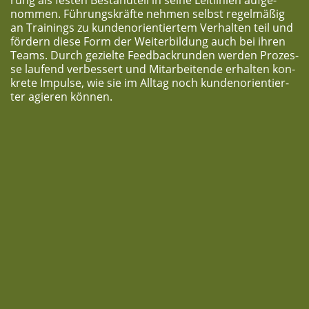
nom­men. Füh­rungs­kräf­te neh­men selbst regel­mä­ßig
an Trai­nings zu kun­den­ori­en­tier­tem Ver­hal­ten teil und
för­dern die­se Form der Wei­ter­bil­dung auch bei ihren
Teams. Durch geziel­te Feed­back­run­den wer­den Pro­zes­
se lau­fend ver­bes­sert und Mit­ar­bei­ten­de erhal­ten kon­
kre­te Impul­se, wie sie im All­tag noch kun­den­ori­en­tier­
ter agie­ren können.