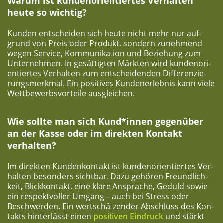
War­um ist kun­den­ori­en­tier­tes Ver­hal­ten
heu­te so wichtig?
Kun­den ent­schei­den sich heu­te nicht mehr nur auf­
grund von Preis oder Pro­dukt, son­dern zuneh­mend
wegen Ser­vice, Kom­mu­ni­ka­ti­on und Bezie­hung zum
Unter­neh­men. In gesät­tig­ten Märk­ten wird kun­den­ori­
en­tier­tes Ver­hal­ten zum ent­schei­den­den Dif­fe­ren­zie­
rungs­merk­mal. Ein posi­ti­ves Kun­den­er­leb­nis kann vie­le
Wett­be­werbs­vor­tei­le ausgleichen.
Wie soll­te man sich Kund*innen gegen­über
an der Kas­se oder im direk­ten Kon­takt
verhalten?
Im direk­ten Kun­den­kon­takt ist kun­den­ori­en­tier­tes Ver­
hal­ten beson­ders sicht­bar. Dazu gehö­ren Freund­lich­
keit, Blick­kon­takt, eine kla­re Anspra­che, Geduld sowie
ein respekt­vol­ler Umgang – auch bei Stress oder
Beschwer­den. Ein wert­schät­zen­der Abschluss des Kon­
takts hin­ter­lässt einen
posi­ti­ven Ein­druck
und stärkt