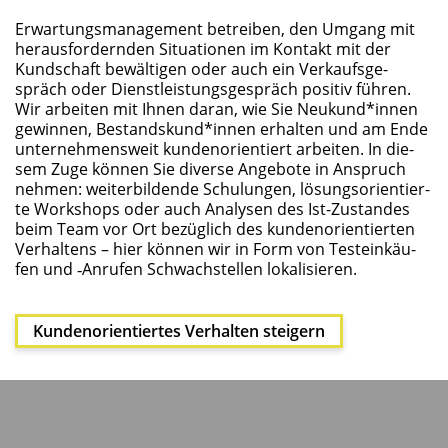
Erwar­tungs­ma­nage­ment betrei­ben, den Umgang mit
her­aus­for­dern­den Situa­tio­nen im Kon­takt mit der
Kund­schaft bewäl­ti­gen oder auch ein Ver­kaufs­ge­
spräch oder Dienst­leis­tungs­ge­spräch posi­tiv füh­ren.
Wir arbei­ten mit Ihnen dar­an, wie Sie Neukund*innen
gewin­nen, Bestandskund*innen erhal­ten und am Ende
unter­neh­mens­weit kun­den­ori­en­tiert arbei­ten. In die­
sem Zuge kön­nen Sie diver­se Ange­bo­te in Anspruch
neh­men: wei­ter­bil­den­de Schu­lun­gen, lösungs­ori­en­tier­
te Work­shops oder auch Ana­ly­sen des Ist-Zustan­des
beim Team vor Ort bezüg­lich des kun­den­ori­en­tier­ten
Ver­hal­tens – hier kön­nen wir in Form von Test­ein­käu­
fen und ‑Anru­fen Schwach­stel­len lokalisieren.
Kun­den­ori­en­tier­tes Ver­hal­ten steigern