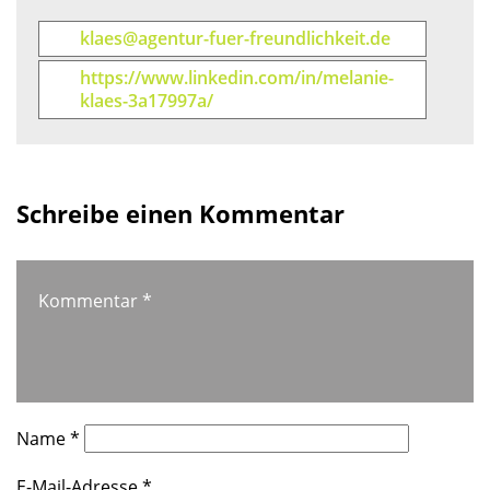
klaes@agentur-fuer-freundlichkeit.de
https://www.linkedin.com/in/melanie-
klaes-3a17997a/
Schreibe einen Kommentar
Kommentar
*
Name
*
E-Mail-Adresse
*