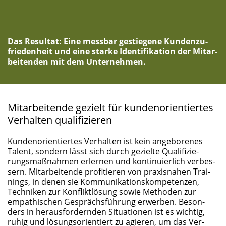
Das Resul­tat: Eine mess­bar gestie­ge­ne Kun­den­zu­
frie­den­heit und eine star­ke Iden­ti­fi­ka­ti­on der Mit­ar­
bei­ten­den mit dem Unternehmen.
Mit­ar­bei­ten­de gezielt für kun­den­ori­en­tier­tes
Ver­hal­ten qualifizieren
Kun­den­ori­en­tier­tes Ver­hal­ten ist kein ange­bo­re­nes
Talent, son­dern lässt sich durch geziel­te Qua­li­fi­zie­
rungs­maß­nah­men erler­nen und kon­ti­nu­ier­lich ver­bes­
sern. Mit­ar­bei­ten­de pro­fi­tie­ren von pra­xis­na­hen Trai­
nings, in denen sie Kom­mu­ni­ka­ti­ons­kom­pe­ten­zen,
Tech­ni­ken zur Kon­flikt­lö­sung sowie Metho­den zur
empa­thi­schen Gesprächs­füh­rung erwer­ben. Beson­
ders in her­aus­for­dern­den Situa­tio­nen ist es wich­tig,
ruhig und lösungs­ori­en­tiert zu agie­ren, um das Ver­