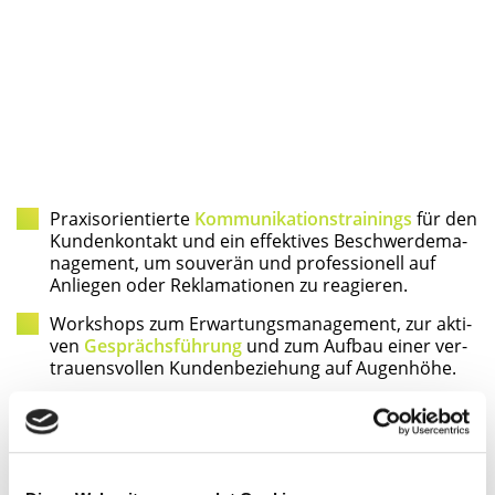
Pra­xis­ori­en­tier­te
Kom­mu­ni­ka­ti­ons­trai­nings
für den
Kun­den­kon­takt und ein effek­ti­ves Beschwer­de­ma­
nage­ment, um sou­ve­rän und pro­fes­sio­nell auf
Anlie­gen oder Rekla­ma­tio­nen zu reagieren.
Work­shops zum Erwar­tungs­ma­nage­ment, zur akti­
ven
Gesprächs­füh­rung
und zum Auf­bau einer ver­
trau­ens­vol­len Kun­den­be­zie­hung auf Augenhöhe.
Indi­vi­du­el­le
Coa­chings
zur Stär­kung von Empa­thie,
Ser­vice­ori­en­tie­rung und Hand­lungs­si­cher­heit im
direk­ten Kundenkontakt.