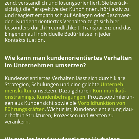
zend, ver­ständ­lich und lösungs­ori­en­tiert. Sie berück­
sich­tigt die Per­spek­ti­ve der Kund*innen, hört aktiv zu
und reagiert empa­thisch auf Anlie­gen oder Beschwer­
den. Kun­den­ori­en­tier­tes Ver­hal­ten zeigt sich hier
beson­ders durch Freund­lich­keit, Trans­pa­renz und das
Ein­ge­hen auf indi­vi­du­el­le Bedürf­nis­se in jeder
Kontaktsituation.
Wie kann man kun­den­ori­en­tier­tes Ver­hal­ten
im Unter­neh­men umsetzen?
Kun­den­ori­en­tier­tes Ver­hal­ten lässt sich durch kla­re
Stra­te­gien, Schu­lun­gen und eine geleb­te
Unter­neh­
mens­kul­tur
umset­zen. Dazu gehö­ren
Kom­mu­ni­ka­ti­
ons­trai­nings
,
Kun­den­be­fra­gun­gen
, Pro­zess­op­ti­mie­run­
gen aus Kun­den­sicht sowie die
Vor­bild­funk­ti­on von
Füh­rungs­kräf­ten
. Wich­tig ist, Kun­den­ori­en­tie­rung dau­
er­haft in Struk­tu­ren, Pro­zes­sen und Wer­ten zu
verankern.