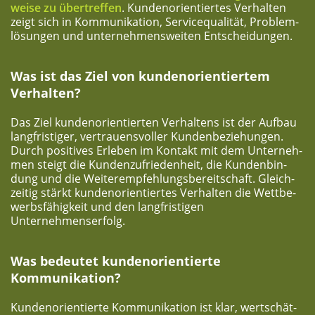
wei­se zu über­tref­fen
. Kun­den­ori­en­tier­tes Ver­hal­ten
zeigt sich in Kom­mu­ni­ka­ti­on, Ser­vice­qua­li­tät, Pro­blem­
lö­sun­gen und unter­neh­mens­wei­ten Entscheidungen.
Was ist das Ziel von kun­den­ori­en­tier­tem
Verhalten?
Das Ziel kun­den­ori­en­tier­ten Ver­hal­tens ist der Auf­bau
lang­fris­ti­ger, ver­trau­ens­vol­ler Kun­den­be­zie­hun­gen.
Durch posi­ti­ves Erle­ben im Kon­takt mit dem Unter­neh­
men steigt die Kun­den­zu­frie­den­heit, die Kun­den­bin­
dung und die Wei­ter­emp­feh­lungs­be­reit­schaft. Gleich­
zei­tig stärkt kun­den­ori­en­tier­tes Ver­hal­ten die Wett­be­
werbs­fä­hig­keit und den lang­fris­ti­gen
Unternehmenserfolg.
Was bedeu­tet kun­den­ori­en­tier­te
Kommunikation?
Kun­den­ori­en­tier­te Kom­mu­ni­ka­ti­on ist klar, wert­schät­