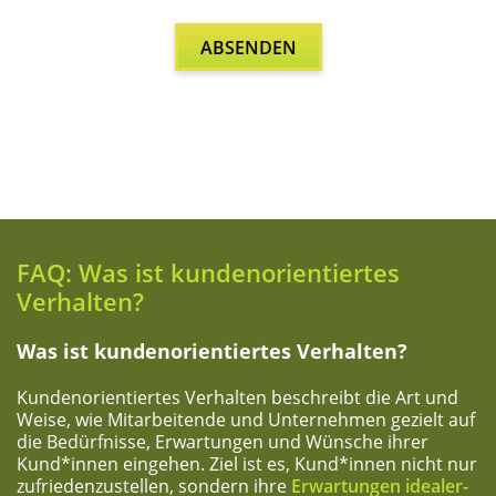
FAQ: Was ist kun­den­ori­en­tier­tes
Verhalten?
Was ist kun­den­ori­en­tier­tes Verhalten?
Kun­den­ori­en­tier­tes Ver­hal­ten beschreibt die Art und
Wei­se, wie Mit­ar­bei­ten­de und Unter­neh­men gezielt auf
die Bedürf­nis­se, Erwar­tun­gen und Wün­sche ihrer
Kund*innen ein­ge­hen. Ziel ist es, Kund*innen nicht nur
zufrie­den­zu­stel­len, son­dern ihre
Erwar­tun­gen idea­ler­