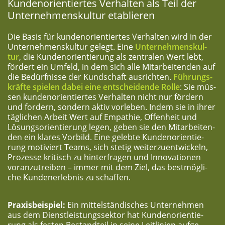
Kun­den­ori­en­tier­tes Ver­hal­ten als Teil der
Unter­neh­mens­kul­tur etablieren
Die Basis für kun­den­ori­en­tier­tes Ver­hal­ten wird in der
Unter­neh­mens­kul­tur gelegt. Eine
Unter­neh­mens­kul­
tur
, die Kun­den­ori­en­tie­rung als zen­tra­len Wert lebt,
för­dert ein Umfeld, in dem sich alle Mit­ar­bei­ten­den auf
die Bedürf­nis­se der Kund­schaft aus­rich­ten.
Füh­rungs­
kräf­te spie­len dabei eine ent­schei­den­de Rol­le
: Sie müs­
sen kun­den­ori­en­tier­tes Ver­hal­ten nicht nur för­dern
und for­dern, son­dern aktiv vor­le­ben. Indem sie in ihrer
täg­li­chen Arbeit Wert auf Empa­thie, Offen­heit und
Lösungs­ori­en­tie­rung legen, geben sie den Mit­ar­bei­ten­
den ein kla­res Vor­bild. Eine geleb­te Kun­den­ori­en­tie­
rung moti­viert Teams, sich ste­tig wei­ter­zu­ent­wi­ckeln,
Pro­zes­se kri­tisch zu hin­ter­fra­gen und Inno­va­tio­nen
vor­an­zu­trei­ben – immer mit dem Ziel, das best­mög­li­
che Kun­den­er­leb­nis zu schaffen.
Pra­xis­bei­spiel:
Ein mit­tel­stän­di­sches Unter­neh­men
aus dem Dienst­leis­tungs­sek­tor hat Kun­den­ori­en­tie­
rung als fes­ten Bestand­teil in sei­ne Leit­li­ni­en auf­ge­