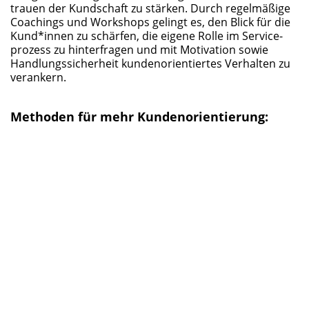
trau­en der Kund­schaft zu stär­ken. Durch regel­mä­ßi­ge
Coa­chings und Work­shops gelingt es, den Blick für die
Kund*innen zu schär­fen, die eige­ne Rol­le im Ser­vice­
pro­zess zu hin­ter­fra­gen und mit Moti­va­ti­on sowie
Hand­lungs­si­cher­heit kun­den­ori­en­tier­tes Ver­hal­ten zu
verankern.
Metho­den für mehr Kundenorientierung: