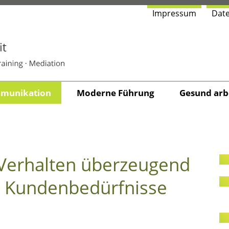
Impres­sum
Date
cel­lence in Unte
u­ni­ka­ti­on
Moder­ne Führung
Gesund arbe
 Ver­hal­ten über­zeu­gend
Kun­den­be­dürf­nis­se