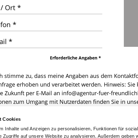
 las­
Erfor­der­li­che Angaben *
Sie
es
ch stim­me zu, dass mei­ne Anga­ben aus dem Kon­takt­fo
leer.
fra­ge erho­ben und ver­ar­bei­tet wer­den. Hin­weis: Sie k
e Zukunft per E‑Mail an info@agentur-fuer-freundlichkeit
io­nen zum Umgang mit Nut­zer­da­ten fin­den Sie in un
ch bit­te um einen Rückruf
t Cookies
en­den Sie mir bit­te eine Kopie der Nachricht
 Inhalte und Anzeigen zu personalisieren, Funktionen für sozia
e Zugriffe auf unsere Website zu analysieren. Außerdem geben w