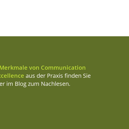
Merk­ma­le von Com­mu­ni­ca­ti­on
cel­lence
aus der Pra­xis fin­den Sie
ier im Blog zum Nachlesen.