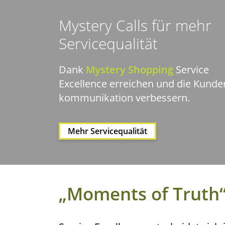
Mys­tery Calls für mehr
Servicequalität
Dank
Mys­tery Shop­ping
Ser­vice
Excel­lence errei­chen und die Kun­de
kom­mu­ni­ka­ti­on verbessern.
Mehr Ser­vice­qua­li­tät
„Moments of Truth“