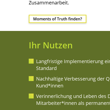
Zusammenarbeit.
Moments of Truth finden?
Ihr Nut­zen
Lang­fris­ti­ge Imple­men­tie­rung ein
Standard
Nach­hal­ti­ge Ver­bes­se­rung der Q
Kund*innen
Ver­in­ner­li­chung und Leben des D
Mitarbeiter*innen als per­ma­nen