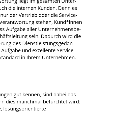
­wor­tung liegt im gesam­ten Unter­
uch die inter­nen Kun­den. Denn es
 nur der Ver­trieb oder die Ser­vice­
r Ver­ant­wor­tung ste­hen, Kund*innen
ss Auf­ga­be aller Unter­neh­mens­be­
häfts­lei­tung sein. Dadurch wird die
­rung des Dienst­leis­tungs­ge­dan­
Auf­ga­be und exzel­len­te Ser­vice­
en Stan­dard in Ihrem Unternehmen.
­tun­gen gut ken­nen, sind dabei das
enn dies manch­mal befürch­tet wird:
lösungs­ori­en­tier­te