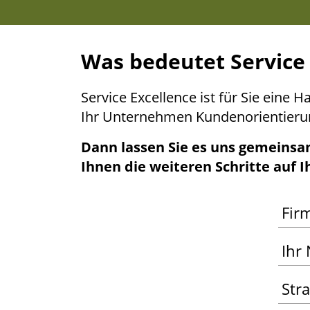
Was bedeu­tet Ser­vice
Ser­vice Excel­lence ist für Sie eine 
Ihr Unter­neh­men Kun­den­ori­en­tie­
Dann las­sen Sie es uns gemein­sa
Ihnen die wei­te­ren Schrit­te auf 