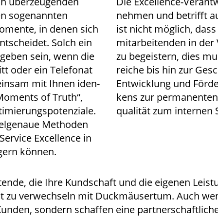
 in über­zeu­gen­den
Die Excel­lence-Ver­ant
en soge­nann­ten
neh­men und betrifft a
omen­te, in denen sich
ist nicht mög­lich, dass
nt­schei­det. Solch ein
mit­ar­bei­ten­den in de
e­ben sein, wenn die
zu begeis­tern, dies mu
tt oder ein Tele­fo­nat
rei­che bis hin zur Gesc
ein­sam mit Ihnen iden­
Ent­wick­lung und För­de
e „Moments of Truth“,
kens zur per­ma­nen­ten 
­mie­rungs­po­ten­zia­le.
qua­li­tät zum inter­n
ziel­ge­naue Metho­den
er­vice Excel­lence in
­gern können.
ei­ten­de, die Ihre Kund­schaft und die eige­nen Leis
icht zu ver­wech­seln mit Duck­mäu­ser­tum. Auch w
n­den, son­dern schaf­fen eine part­ner­schaft­li­che, 