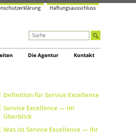
n­schutz­er­klä­rung
Haf­tungs­aus­schluss
r­neh­men
i­ten
Die Agen­tur
Kon­takt
Defi­ni­ti­on für Ser­vice Excellence
Ser­vice Excel­lence — im
Überblick
Was ist Ser­vice Excel­lence — Ihr