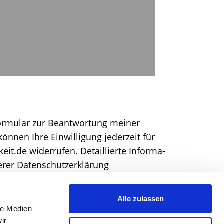
r­mu­lar zur Beant­wor­tung mei­ner
ön­nen Ihre Ein­wil­li­gung jeder­zeit für
.de wider­ru­fen. Detail­lier­te Infor­ma­
se­rer Datenschutzerklärung
Alle zulassen
le Medien
ir