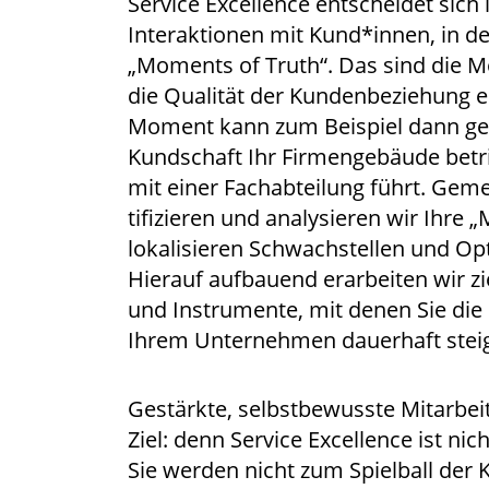
Ser­vice Excel­lence ent­schei­det sich
Inter­ak­tio­nen mit Kund*innen, in d
„Moments of Truth“. Das sind die M
die Qua­li­tät der Kun­den­be­zie­hung e
Moment kann zum Bei­spiel dann geg
Kund­schaft Ihr Fir­men­ge­bäu­de betri
mit einer Fach­ab­tei­lung führt. Gem
ti­fi­zie­ren und ana­ly­sie­ren wir Ihr
loka­li­sie­ren Schwach­stel­len und Opti
Hier­auf auf­bau­end erar­bei­ten wir 
und Instru­men­te, mit denen Sie die S
Ihrem Unter­neh­men dau­er­haft stei
Gestärk­te, selbst­be­wuss­te Mit­ar­b
Ziel: denn Ser­vice Excel­lence ist n
Sie wer­den nicht zum Spiel­ball der Ku