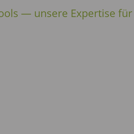
ools — unse­re Exper­ti­se für