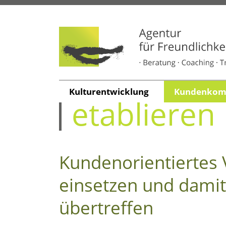
Ser­vice Ex
Kul­tur­ent­wick­lung
Kun­den­kom­m
etablieren
Kun­den­ori­en­tier­tes
ein­set­zen und damit 
übertreffen