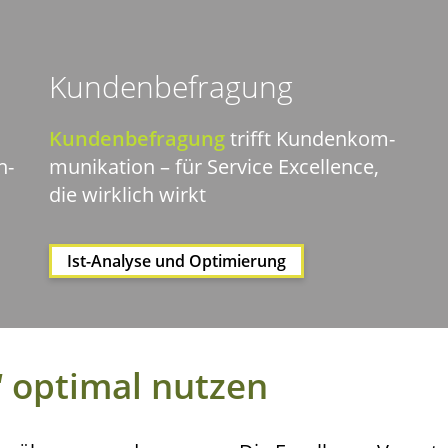
Kun­den­be­fra­gung
Kun­den­be­fra­gung
trifft Kun­den­kom­
n­
mu­ni­ka­ti­on – für Ser­vice Excel­lence,
die wirk­lich wirkt
Ist-Ana­ly­se und Optimierung
 opti­mal nutzen