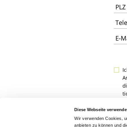
Bit­te
sen 
die­s
I
Feld 
An
di
t
I
Diese Webseite verwende
S
Wir verwenden Cookies, um
anbieten zu können und di