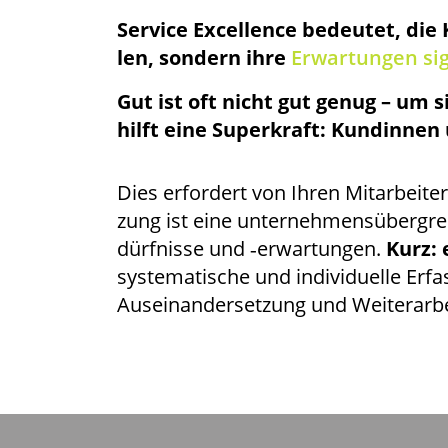
Ser­vice Excel­lence bedeu­tet, die 
len, son­dern ihre
Erwar­tun­gen sign
Gut ist oft nicht gut genug – um si
hilft eine Super­kraft: Kun­din­ne
Dies erfor­dert von Ihren Mitarbeiter
zung ist eine unter­neh­mens­über­grei
dürf­nis­se und ‑erwar­tun­gen.
Kurz: e
sys­te­ma­ti­sche und indi­vi­du­el­le Er
Aus­ein­an­der­set­zung und Wei­ter­a