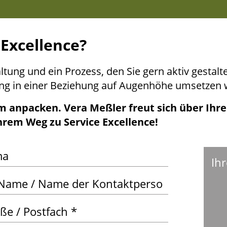
 Excellence?
Hal­tung und ein Pro­zess, den Sie gern aktiv gestal
rung in einer Bezie­hung auf Augen­hö­he umset­zen w
m anpa­cken. Vera Meß­ler freut sich über Ihr
Ihrem Weg zu Ser­vice Excellence!