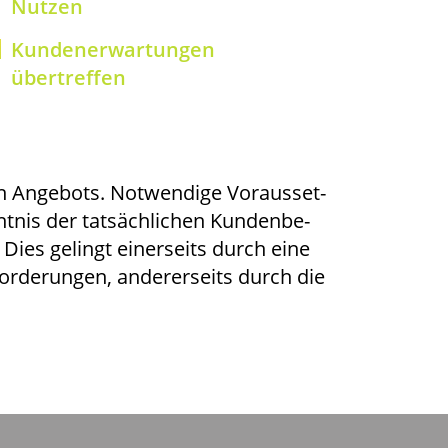
Nutzen
Kun­den­er­war­tun­gen
übertreffen
Ange­bots. Not­wen­di­ge Vor­aus­set­
nis der tat­säch­li­chen Kun­den­be­
.
Dies gelingt einer­seits durch eine
nfor­de­run­gen, ande­rer­seits durch die