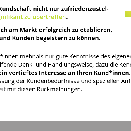
Kund­schaft nicht nur zufrie­den­zu­stel­
i­fi­kant zu über­tref­fen
.
ch am Markt erfolg­reich zu eta­blie­ren,
n und Kun­den begeis­tern zu können.
*innen mehr als nur gute Kennt­nis­se des eige­nen 
­fen­de Denk- und Hand­lungs­wei­se, dazu die Kennt­
in ver­tief­tes Inter­es­se an Ihren Kund*innen
fas­sung der Kun­den­be­dürf­nis­se und spe­zi­el­len A
r­beit mit die­sen Rückmeldungen.