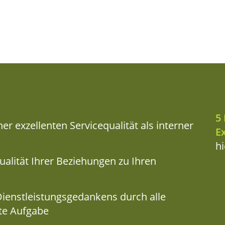
5 
er exzel­len­ten Ser­vice­qua­li­tät als inter­ner
Ex
h
ua­li­tät Ihrer Bezie­hun­gen zu Ihren
ienst­leis­tungs­ge­dan­kens durch alle
­te Aufgabe