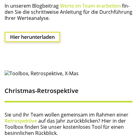
In unse­rem Blog­bei­trag
Wer­te im Team erar­bei­ten
fin­
den Sie die schritt­wei­se Anlei­tung für die Durch­füh­rung
Ihrer Werteanalyse.
Hier her­un­ter­la­den
Christ­mas-Retro­spek­ti­ve
Sie und Ihr Team wol­len gemein­sam im Rah­men einer
Retro­spek­ti­ve
auf das Jahr zurück­bli­cken? Hier in der
Tool­box fin­den Sie unser kos­ten­lo­ses Tool für einen
besinn­li­chen Rückblick.