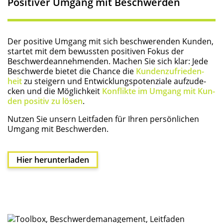
Posi­ti­ver Umgang mit Beschwerden
Der posi­ti­ve Umgang mit sich beschwe­ren­den Kun­den,
star­tet mit dem bewuss­ten posi­ti­ven Fokus der
Beschwer­de­an­neh­men­den. Machen Sie sich klar: Jede
Beschwer­de bie­tet die Chan­ce die
Kun­den­zu­frie­den­
heit
zu stei­gern und Ent­wick­lungs­po­ten­zia­le auf­zu­de­
cken und die Mög­lich­keit
Kon­flik­te im Umgang mit Kun­
den posi­tiv zu lösen
.
Nut­zen Sie unsern Leit­fa­den für Ihren per­sön­li­chen
Umgang mit Beschwerden.
Hier her­un­ter­la­den