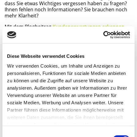
dass Sie etwas Wich­ti­ges ver­ges­sen haben zu fra­gen?
Ihnen feh­len noch Infor­ma­tio­nen? Sie brau­chen noch
mehr Klarheit?
Mit dem Blog­bei­trag
Kun­den­er­war­tun­gen erken­nen
und über­tref­fen
und die­ser kos­ten­frei­en und aus­
druck­ba­ren Auf­lis­tung mög­li­cher Fra­gen, möch­ten wir
Sie unter­stüt­zen, damit Sie die Erwar­tun­gen Ihrer Kun­
den erken­nen und über­tref­fen können.
Diese Webseite verwendet Cookies
Wir verwenden Cookies, um Inhalte und Anzeigen zu
Hier her­un­ter­la­den
personalisieren, Funktionen für soziale Medien anbieten
zu können und die Zugriffe auf unsere Website zu
analysieren. Außerdem geben wir Informationen zu Ihrer
Verwendung unserer Website an unsere Partner für
soziale Medien, Werbung und Analysen weiter. Unsere
Partner führen diese Informationen möglicherweise mit
weiteren Daten zusammen, die Sie ihnen bereitgestellt
Auf­trags­klä­rung
haben oder die sie im Rahmen Ihrer Nutzung der Dienste
gesammelt haben.
Einwilligungsauswahl