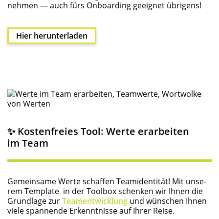
neh­men — auch fürs Onboar­ding geeig­net übrigens!
Hier her­un­ter­la­den
✨ Kos­ten­frei­es Tool: Wer­te erar­bei­ten
im Team
Gemein­sa­me Wer­te schaf­fen Team­i­den­ti­tät! Mit unse­
rem Tem­p­la­te in der Tool­box schen­ken wir Ihnen die
Grund­la­ge zur
Team­ent­wick­lung
und wün­schen Ihnen
vie­le span­nen­de Erkennt­nis­se auf Ihrer Reise.