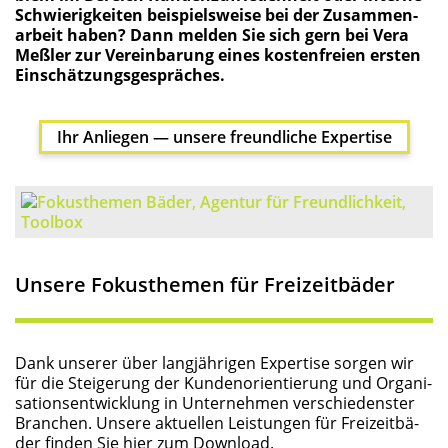
Schwie­rig­kei­ten bei­spiels­wei­se bei der Zusam­men­
ar­beit haben? Dann mel­den Sie sich gern bei Vera
Meß­ler zur Ver­ein­ba­rung eines kos­ten­frei­en ers­ten
Einschätzungsgespräches.
Ihr Anlie­gen — unse­re freund­li­che Expertise
Unse­re Fokus­the­men für Freizeitbäder
Dank unse­rer über lang­jäh­ri­gen Exper­ti­se sor­gen wir
für die Stei­ge­rung der Kun­den­ori­en­tie­rung und Orga­ni­
sa­ti­ons­ent­wick­lung in Unter­neh­men ver­schie­dens­ter
Bran­chen. Unse­re aktu­el­len Leis­tun­gen für Frei­zeit­bä­
der fin­den Sie hier zum Download.