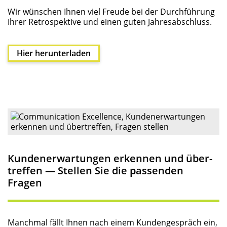
Wir wün­schen Ihnen viel Freu­de bei der Durch­füh­rung
Ihrer Retro­spek­ti­ve und einen guten Jahresabschluss.
Hier her­un­ter­la­den
Kun­den­er­war­tun­gen erken­nen und über­
tref­fen — Stel­len Sie die pas­sen­den
Fragen
Manch­mal fällt Ihnen nach einem Kun­den­ge­spräch ein,