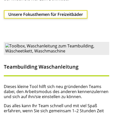
Unse­re Fokus­the­men für Freizeitbäder
Team­buil­ding Waschanleitung
Die­ses klei­ne Tool hilft sich neu grün­den­den Teams
dabei, den Arbeits­mo­dus des ande­ren ken­nen­zu­ler­nen
und sich auf ihn/sie ein­stel­len zu können.
Das alles kann Ihr Team schnell und mit viel Spaß
erfah­ren, wenn Sie sich gemein­sam 1–2 Stun­den Zeit