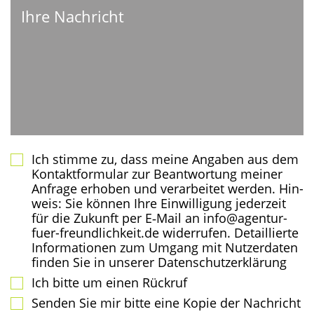
Ich stim­me zu, dass mei­ne Anga­ben aus dem
Kon­takt­for­mu­lar zur Beant­wor­tung mei­ner
Anfra­ge erho­ben und ver­ar­bei­tet wer­den. Hin­
weis: Sie kön­nen Ihre Ein­wil­li­gung jeder­zeit
für die Zukunft per E‑Mail an info@agentur-
fuer-freundlichkeit.de wider­ru­fen. Detail­lier­te
Infor­ma­tio­nen zum Umgang mit Nut­zer­da­ten
fin­den Sie in unse­rer Datenschutzerklärung
Ich bit­te um einen Rückruf
Sen­den Sie mir bit­te eine Kopie der Nachricht