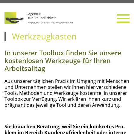
Tool­box — unser
Werkzeugkasten
In unse­rer Tool­box fin­den Sie unse­re
kos­ten­lo­sen Werk­zeu­ge für Ihren
Arbeitsalltag
Aus unse­rer täg­li­chen Pra­xis im Umgang mit Men­schen
und Unter­neh­men stel­len wir Ihnen hier ver­schie­de­ne
Tools, Metho­den und Werk­zeu­ge kos­ten­frei in unse­rer
Tool­box zur Ver­fü­gung. Wir erklä­ren Ihnen kurz und
prä­gnant das jewei­li­ge Tool und deren Anwendung.
Sie brau­chen Bera­tung, weil Sie ein kon­kre­tes Pro­
blem im Bereich Kun­den­zu­frie­den­heit oder inter­ne