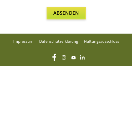
Impres­sum
Daten­schutz­er­klä­rung
Haf­tungs­aus­schluss