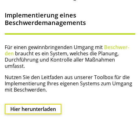
Imple­men­tie­rung eines
Beschwerdemanagements
Für einen gewinn­brin­gen­den Umgang mit
Beschwer­
den
braucht es ein Sys­tem, wel­ches die Pla­nung,
Durch­füh­rung und Kon­trol­le aller Maß­nah­men
umfasst.
Nut­zen Sie den Leit­fa­den aus unse­rer Tool­box für die
Imple­men­tie­rung Ihres eige­nen Sys­tems zum Umgang
mit Beschwerden.
Hier her­un­ter­la­den