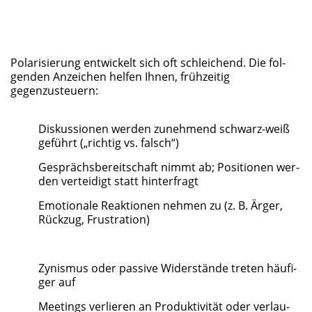
Pola­ri­sie­rung ent­wi­ckelt sich oft schlei­chend. Die fol­
gen­den Anzei­chen hel­fen Ihnen, früh­zei­tig
gegenzusteuern:
Dis­kus­sio­nen wer­den zuneh­mend schwarz-weiß
geführt („rich­tig vs. falsch“)
Gesprächs­be­reit­schaft nimmt ab; Posi­tio­nen wer­
den ver­tei­digt statt hinterfragt
Emo­tio­na­le Reak­tio­nen neh­men zu (z. B. Ärger,
Rück­zug, Frustration)
Zynis­mus oder pas­si­ve Wider­stän­de tre­ten häu­fi­
ger auf
Mee­tings ver­lie­ren an Pro­duk­ti­vi­tät oder ver­lau­