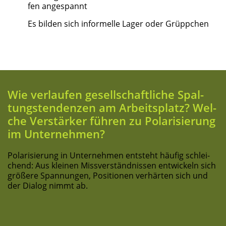
fen angespannt
Es bil­den sich infor­mel­le Lager oder Grüppchen
Wie ver­lau­fen gesell­schaft­li­che Spal­
tungs­ten­den­zen am Arbeits­platz? Wel­
che Ver­stär­ker füh­ren zu Pola­ri­sie­rung
im Unternehmen?
Pola­ri­sie­rung in Unter­neh­men ent­steht häu­fig schlei­
chend: Aus klei­nen Miss­ver­ständ­nis­sen ent­wi­ckeln sich
grö­ße­re Span­nun­gen, Posi­tio­nen ver­här­ten sich und
der Dia­log nimmt ab.