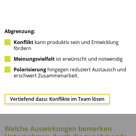
Abgren­zung:
Kon­flikt
kann pro­duk­tiv sein und Ent­wick­lung
fördern
Mei­nungs­viel­falt
ist erwünscht und notwendig
Pola­ri­sie­rung
hin­ge­gen redu­ziert Aus­tausch und
erschwert Zusammenarbeit.
Ver­tie­fend dazu: Kon­flik­te im Team lösen
Wel­che Aus­wir­kun­gen bemer­ken