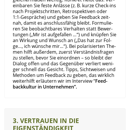
ein­ba­ren Sie fes­te Anläs­se (z. B. kur­ze Check-ins
nach Pro­jekt­schrit­ten, Retro­spek­ti­ven oder
1:1‑Gespräche) und geben Sie Feed­back zeit­
nah, damit es anschluss­fä­hig bleibt. For­mu­lie­
ren Sie beob­acht­ba­res Ver­hal­ten statt Bewer­
tun­gen („Mir ist auf­ge­fal­len …“) und knüp­fen Sie
an Wir­kung und Wunsch an („Das hat zur Fol­
ge…, ich wün­sche mir…“). Bei pola­ri­sier­ten The­
men hilft außer­dem, zuerst Ver­ständ­nis­fra­gen
zu stel­len, bevor Sie ein­ord­nen – so bleibt der
Dia­log offen und das Gegen­über ver­liert weni­
ger schnell das Gesicht. Tipps, Sicht­wei­sen und
Metho­den um Feed­back zu geben, das wirk­lich
wei­ter­hilft erläu­tern wir im Inter­view “
Feed­
back­kul­tur in Unternehmen”.
3. VER­TRAU­EN IN DIE
EIGENSTÄNDIGKEIT