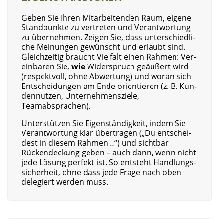
Geben Sie Ihren Mit­ar­bei­ten­den Raum, eige­ne
Stand­punk­te zu ver­tre­ten und Ver­ant­wor­tung
zu über­neh­men. Zei­gen Sie, dass unter­schied­li­
che Mei­nun­gen gewünscht und erlaubt sind.
Gleich­zei­tig braucht Viel­falt einen Rah­men: Ver­
ein­ba­ren Sie,
wie
Wider­spruch geäu­ßert wird
(respekt­voll, ohne Abwer­tung) und wor­an sich
Ent­schei­dun­gen am Ende ori­en­tie­ren (z. B. Kun­
den­nut­zen, Unter­neh­mens­zie­le,
Teamabsprachen).
Unter­stüt­zen Sie Eigen­stän­dig­keit, indem Sie
Ver­ant­wor­tung klar über­tra­gen („Du ent­schei­
dest in die­sem Rah­men…“) und sicht­bar
Rücken­de­ckung geben – auch dann, wenn nicht
jede Lösung per­fekt ist. So ent­steht Hand­lungs­
si­cher­heit, ohne dass jede Fra­ge nach oben
dele­giert wer­den muss.