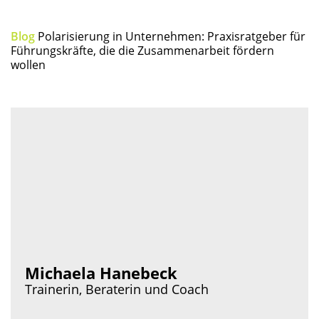
Blog
Pola­ri­sie­rung in Unter­neh­men: Pra­xis­rat­ge­ber für
Füh­rungs­kräf­te, die die Zusam­men­ar­beit för­dern
wollen
Michaela Hanebeck
Trainerin, Beraterin und Coach