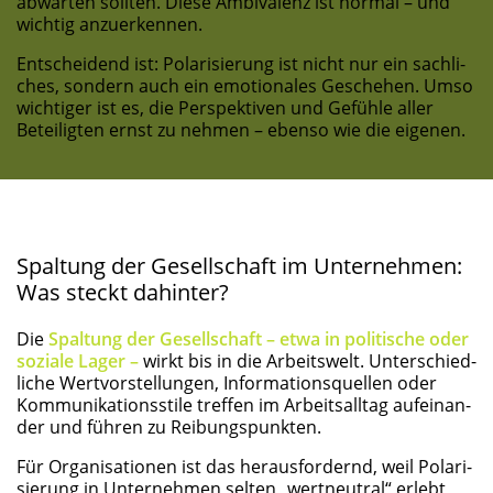
abwar­ten soll­ten. Die­se Ambi­va­lenz ist nor­mal – und
wich­tig anzuerkennen.
Ent­schei­dend ist: Pola­ri­sie­rung ist nicht nur ein sach­li­
ches, son­dern auch ein emo­tio­na­les Gesche­hen. Umso
wich­ti­ger ist es, die Per­spek­ti­ven und Gefüh­le aller
Betei­lig­ten ernst zu neh­men – eben­so wie die eigenen.
Spal­tung der Gesell­schaft im Unter­neh­men:
Was steckt dahinter?
Die
Spal­tung der Gesell­schaft – etwa in poli­ti­sche oder
sozia­le Lager –
wirkt bis in die Arbeits­welt. Unter­schied­
li­che Wert­vor­stel­lun­gen, Infor­ma­ti­ons­quel­len oder
Kom­mu­ni­ka­ti­ons­sti­le tref­fen im Arbeits­all­tag auf­ein­an­
der und füh­ren zu Reibungspunkten.
Für Orga­ni­sa­tio­nen ist das her­aus­for­dernd, weil Pola­ri­
sie­rung in Unter­neh­men sel­ten „wert­neu­tral“ erlebt