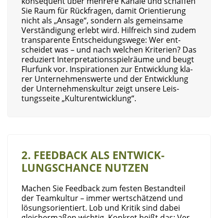
kon­se­quent über meh­re­re Kanä­le und schaf­fen
Sie Raum für Rück­fra­gen, damit Ori­en­tie­rung
nicht als „Ansa­ge“, son­dern als gemein­sa­me
Ver­stän­di­gung erlebt wird. Hilf­reich sind zudem
trans­pa­ren­te Ent­schei­dungs­we­ge: Wer ent­
schei­det was – und nach wel­chen Kri­te­ri­en? Das
redu­ziert Inter­pre­ta­ti­ons­spiel­räu­me und beugt
Flur­funk vor. Inspi­ra­tio­nen zur Ent­wick­lung kla­
rer Unter­neh­mens­wer­te und der Ent­wick­lung
der Unter­neh­mens­kul­tur zeigt unse­re Leis­
tungs­sei­te „Kul­tur­ent­wick­lung“.
2. FEED­BACK ALS ENT­WICK­
LUNGS­CHAN­CE NUTZEN
Machen Sie Feed­back zum fes­ten Bestand­teil
der Team­kul­tur – immer wert­schät­zend und
lösungs­ori­en­tiert. Lob und Kri­tik sind dabei
glei­cher­ma­ßen wich­tig. Kon­kret heißt das: Ver­