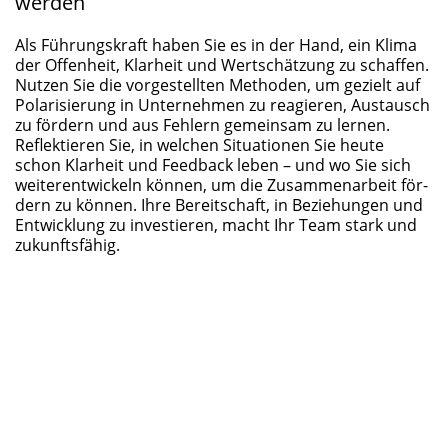
werden
Als Füh­rungs­kraft haben Sie es in der Hand, ein Kli­ma
der Offen­heit, Klar­heit und Wert­schät­zung zu schaf­fen.
Nut­zen Sie die vor­ge­stell­ten Metho­den, um gezielt auf
Pola­ri­sie­rung in Unter­neh­men zu reagie­ren, Aus­tausch
zu för­dern und aus Feh­lern gemein­sam zu ler­nen.
Reflek­tie­ren Sie, in wel­chen Situa­tio­nen Sie heu­te
schon Klar­heit und Feed­back leben – und wo Sie sich
wei­ter­ent­wi­ckeln kön­nen, um die Zusam­men­ar­beit för­
dern zu kön­nen. Ihre Bereit­schaft, in Bezie­hun­gen und
Ent­wick­lung zu inves­tie­ren, macht Ihr Team stark und
zukunftsfähig.