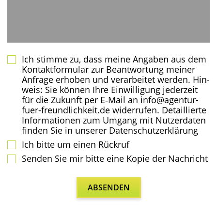
Ich stim­me zu, dass mei­ne Anga­ben aus dem
Kon­takt­for­mu­lar zur Beant­wor­tung mei­ner
Anfra­ge erho­ben und ver­ar­bei­tet wer­den. Hin­
weis: Sie kön­nen Ihre Ein­wil­li­gung jeder­zeit
für die Zukunft per E‑Mail an info@agentur-
fuer-freundlichkeit.de wider­ru­fen. Detail­lier­te
Infor­ma­tio­nen zum Umgang mit Nut­zer­da­ten
fin­den Sie in unse­rer Datenschutzerklärung
Ich bit­te um einen Rückruf
Sen­den Sie mir bit­te eine Kopie der Nachricht