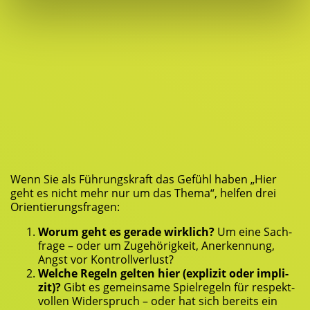
Wenn Sie als Füh­rungs­kraft das Gefühl haben „Hier
geht es nicht mehr nur um das The­ma“, hel­fen drei
Orientierungsfragen:
Wor­um geht es gera­de wirk­lich?
Um eine Sach­
fra­ge – oder um Zuge­hö­rig­keit, Aner­ken­nung,
Angst vor Kontrollverlust?
Wel­che Regeln gel­ten hier (expli­zit oder impli­
zit)?
Gibt es gemein­sa­me Spiel­re­geln für respekt­
vol­len Wider­spruch – oder hat sich bereits ein