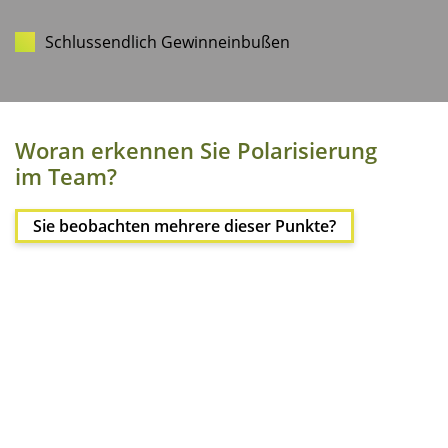
Schluss­end­lich Gewinneinbußen
Wor­an erken­nen Sie Pola­ri­sie­rung
im Team?
Sie beob­ach­ten meh­re­re die­ser Punkte?