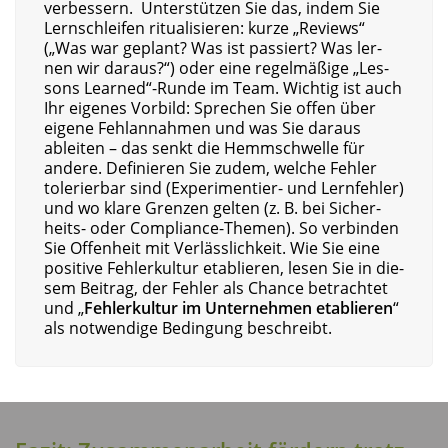
ver­bes­sern. Unter­stüt­zen Sie das, indem Sie
Lern­schlei­fen ritua­li­sie­ren: kur­ze „Reviews“
(„Was war geplant? Was ist pas­siert? Was ler­
nen wir dar­aus?“) oder eine regel­mä­ßi­ge „Les­
sons Learned“-Runde im Team. Wich­tig ist auch
Ihr eige­nes Vor­bild: Spre­chen Sie offen über
eige­ne Fehl­an­nah­men und was Sie dar­aus
ablei­ten – das senkt die Hemm­schwel­le für
ande­re. Defi­nie­ren Sie zudem, wel­che Feh­ler
tole­rier­bar sind (Expe­ri­men­tier- und Lern­feh­ler)
und wo kla­re Gren­zen gel­ten (z. B. bei Sicher­
heits- oder Com­pli­ance-The­men). So ver­bin­den
Sie Offen­heit mit Ver­läss­lich­keit. Wie Sie eine
posi­ti­ve Feh­ler­kul­tur eta­blie­ren, lesen Sie in die­
sem Bei­trag, der Feh­ler als Chan­ce betrach­tet
und
„
Feh­ler­kul­tur im Unter­neh­men eta­blie­ren
“
als not­wen­di­ge Bedin­gung beschreibt.