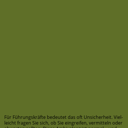
Für Füh­rungs­kräf­te bedeu­tet das oft Unsi­cher­heit. Viel­
leicht fra­gen Sie sich, ob Sie ein­grei­fen, ver­mit­teln oder