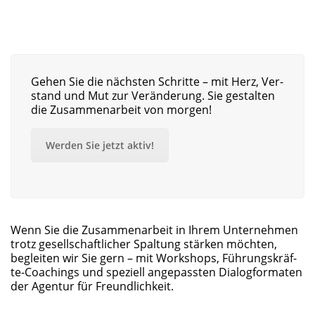
Gehen Sie die nächs­ten Schrit­te – mit Herz, Ver­
stand und Mut zur Ver­än­de­rung. Sie gestal­ten
die Zusam­men­ar­beit von morgen!
Wer­den Sie jetzt aktiv!
Wenn Sie die Zusam­men­ar­beit in Ihrem Unter­neh­men
trotz gesell­schaft­li­cher Spal­tung stär­ken möch­ten,
beglei­ten wir Sie gern – mit Work­shops, Füh­rungs­kräf­
te-Coa­chings und spe­zi­ell ange­pass­ten Dia­log­for­ma­ten
der Agen­tur für Freundlichkeit.