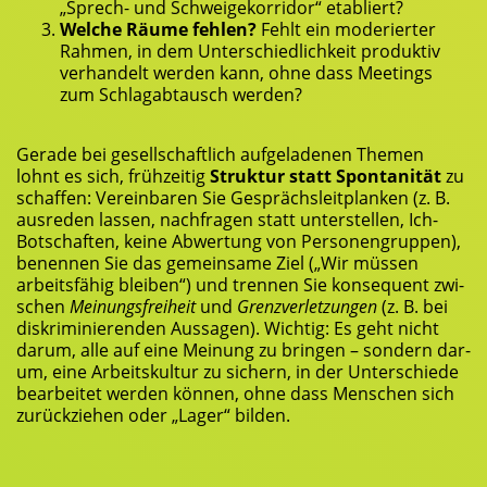
„Sprech- und Schwei­ge­kor­ri­dor“ etabliert?
Wel­che Räu­me feh­len?
Fehlt ein mode­rier­ter
Rah­men, in dem Unter­schied­lich­keit pro­duk­tiv
ver­han­delt wer­den kann, ohne dass Mee­tings
zum Schlag­ab­tausch werden?
Gera­de bei gesell­schaft­lich auf­ge­la­de­nen The­men
lohnt es sich, früh­zei­tig
Struk­tur statt Spon­ta­ni­tät
zu
schaf­fen: Ver­ein­ba­ren Sie Gesprächs­leit­plan­ken (z. B.
aus­re­den las­sen, nach­fra­gen statt unter­stel­len, Ich-
Bot­schaf­ten, kei­ne Abwer­tung von Per­so­nen­grup­pen),
benen­nen Sie das gemein­sa­me Ziel („Wir müs­sen
arbeits­fä­hig blei­ben“) und tren­nen Sie kon­se­quent zwi­
schen
Mei­nungs­frei­heit
und
Grenz­ver­let­zun­gen
(z. B. bei
dis­kri­mi­nie­ren­den Aus­sa­gen). Wich­tig: Es geht nicht
dar­um, alle auf eine Mei­nung zu brin­gen – son­dern dar­
um, eine Arbeits­kul­tur zu sichern, in der Unter­schie­de
bear­bei­tet wer­den kön­nen, ohne dass Men­schen sich
zurück­zie­hen oder „Lager“ bilden.