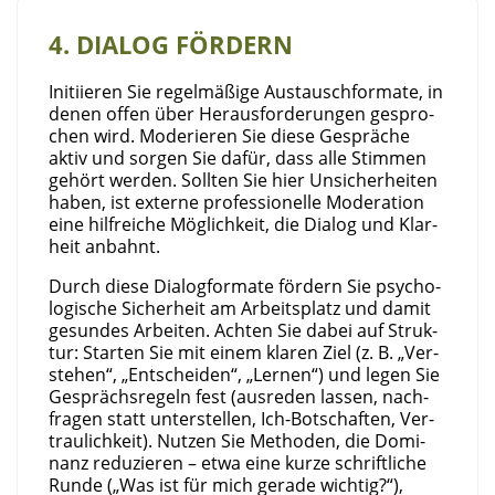
4. DIA­LOG FÖRDERN
Initi­ie­ren Sie regel­mä­ßi­ge Aus­tausch­for­ma­te, in
denen offen über Her­aus­for­de­run­gen gespro­
chen wird. Mode­rie­ren Sie die­se Gesprä­che
aktiv und sor­gen Sie dafür, dass alle Stim­men
gehört wer­den.
Soll­ten Sie hier Unsi­cher­hei­ten
haben, ist exter­ne pro­fes­sio­nel­le Mode­ra­ti­on
eine hilf­rei­che Mög­lich­keit, die Dia­log und Klar­
heit anbahnt.
Durch die­se Dia­log­for­ma­te för­dern Sie psy­cho­
lo­gi­sche Sicher­heit am Arbeits­platz und damit
gesun­des Arbei­ten. Ach­ten Sie dabei auf Struk­
tur: Star­ten Sie mit einem kla­ren Ziel (z. B. „Ver­
ste­hen“, „Ent­schei­den“, „Ler­nen“) und legen Sie
Gesprächs­re­geln fest (aus­re­den las­sen, nach­
fra­gen statt unter­stel­len, Ich-Bot­schaf­ten, Ver­
trau­lich­keit). Nut­zen Sie Metho­den, die Domi­
nanz redu­zie­ren – etwa eine kur­ze schrift­li­che
Run­de („Was ist für mich gera­de wich­tig?“),