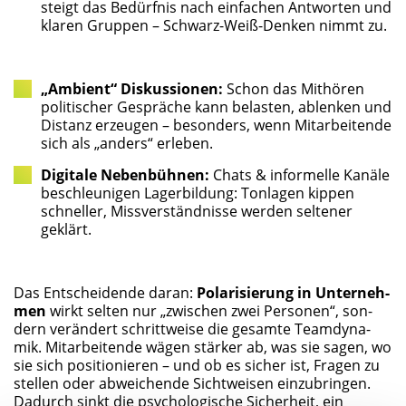
steigt das Bedürf­nis nach ein­fa­chen Ant­wor­ten und
kla­ren Grup­pen – Schwarz-Weiß-Den­ken nimmt zu.
„Ambi­ent“ Dis­kus­sio­nen:
Schon das Mit­hö­ren
poli­ti­scher Gesprä­che kann belas­ten, ablen­ken und
Distanz erzeu­gen – beson­ders, wenn Mit­ar­bei­ten­de
sich als „anders“ erleben.
Digi­ta­le Neben­büh­nen:
Chats & infor­mel­le Kanä­le
beschleu­ni­gen Lager­bil­dung: Ton­la­gen kip­pen
schnel­ler, Miss­ver­ständ­nis­se wer­den sel­te­ner
geklärt.
Das Ent­schei­den­de dar­an:
Pola­ri­sie­rung in Unter­neh­
men
wirkt sel­ten nur „zwi­schen zwei Per­so­nen“, son­
dern ver­än­dert schritt­wei­se die gesam­te Team­dy­na­
mik. Mit­ar­bei­ten­de wägen stär­ker ab, was sie sagen, wo
sie sich posi­tio­nie­ren – und ob es sicher ist, Fra­gen zu
stel­len oder abwei­chen­de Sicht­wei­sen ein­zu­brin­gen.
Dadurch sinkt die psy­cho­lo­gi­sche Sicher­heit, ein