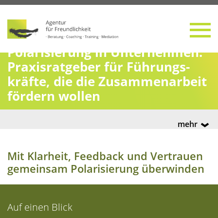
Pola­ri­sie­rung in Unter­neh­men:
Pra­xis­rat­ge­ber für Füh­rungs­
kräf­te, die die Zusam­men­ar­beit
för­dern wollen
mehr
Mit Klar­heit, Feed­back und Ver­trau­en
gemein­sam Pola­ri­sie­rung überwinden
Auf einen Blick