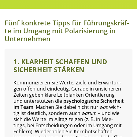
Fünf kon­kre­te Tipps für Füh­rungs­kräf­
te im Umgang mit Pola­ri­sie­rung in
Unternehmen
1. KLAR­HEIT SCHAF­FEN UND
SICHER­HEIT STÄRKEN
Kom­mu­ni­zie­ren Sie Wer­te, Zie­le und Erwar­tun­
gen offen und ein­deu­tig. Gera­de in unsi­che­ren
Zei­ten geben kla­re Leit­plan­ken Ori­en­tie­rung
und unter­stüt­zen die
psy­cho­lo­gi­sche Sicher­heit
im Team
.
Machen Sie dabei nicht nur
was
wich­
tig ist deut­lich, son­dern auch
war­um
– und wie
sich die Wer­te im All­tag zei­gen (z. B. in Mee­
tings, bei Ent­schei­dun­gen oder im Umgang mit
Feh­lern). Wie­der­ho­len Sie Kern­bot­schaf­ten