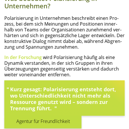
Unternehmen?
Pola­ri­sie­rung in Unter­neh­men beschreibt einen Pro­
zess, bei dem sich Mei­nun­gen und Posi­tio­nen inner­
halb von Teams oder Orga­ni­sa­tio­nen zuneh­mend ver­
här­ten und sich in gegen­sätz­li­che Lager ent­wi­ckeln. Der
kon­struk­ti­ve Dia­log nimmt dabei ab, wäh­rend Abgren­
zung und Span­nun­gen zunehmen.
In der For­schung
wird Pola­ri­sie­rung häu­fig als eine
Dyna­mik ver­stan­den, in der sich Grup­pen in ihren
Über­zeu­gun­gen gegen­sei­tig ver­stär­ken und dadurch
wei­ter von­ein­an­der entfernen.
Kurz gesagt: Pola­ri­sie­rung ent­steht dort,
wo Unter­schied­lich­keit nicht mehr als
Res­sour­ce genutzt wird – son­dern zur
Tren­nung führt.
Agen­tur für Freundlichkeit