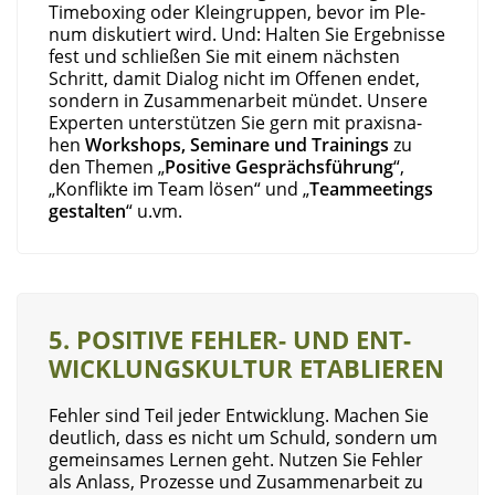
Time­boxing oder Klein­grup­pen, bevor im Ple­
num dis­ku­tiert wird. Und: Hal­ten Sie Ergeb­nis­se
fest und schlie­ßen Sie mit einem nächs­ten
Schritt, damit Dia­log nicht im Offe­nen endet,
son­dern in Zusam­men­ar­beit mün­det. Unse­re
Exper­ten unter­stüt­zen Sie gern mit pra­xis­na­
hen
Work­shops, Semi­na­re und Trai­nings
zu
den The­men „
Posi­ti­ve Gesprächs­füh­rung
“,
„Kon­flik­te im Team lösen“ und „
Team­mee­tings
gestal­ten
“ u.vm.
5. POSI­TI­VE FEH­LER- UND ENT­
WICK­LUNGS­KUL­TUR ETABLIEREN
Feh­ler sind Teil jeder Ent­wick­lung. Machen Sie
deut­lich, dass es nicht um Schuld, son­dern um
gemein­sa­mes Ler­nen geht. Nut­zen Sie Feh­ler
als Anlass, Pro­zes­se und Zusam­men­ar­beit zu