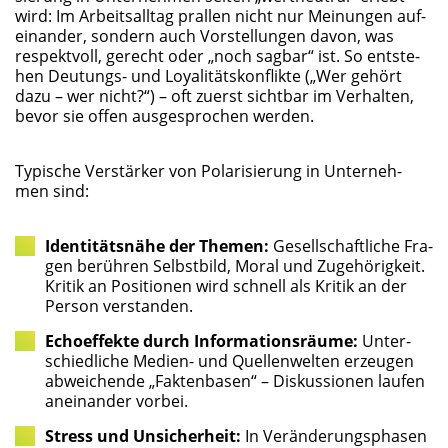
wird: Im Arbeits­all­tag pral­len nicht nur Mei­nun­gen auf­
ein­an­der, son­dern auch Vor­stel­lun­gen davon, was
respekt­voll, gerecht oder „noch sag­bar“ ist. So ent­ste­
hen Deu­tungs- und Loya­li­täts­kon­flik­te („Wer gehört
dazu – wer nicht?“) – oft zuerst sicht­bar im Ver­hal­ten,
bevor sie offen aus­ge­spro­chen werden.
Typi­sche Ver­stär­ker von Pola­ri­sie­rung in Unter­neh­
men sind:
Iden­ti­täts­nä­he der The­men:
Gesell­schaft­li­che Fra­
gen berüh­ren Selbst­bild, Moral und Zuge­hö­rig­keit.
Kri­tik an Posi­tio­nen wird schnell als Kri­tik an der
Per­son verstanden.
Echo­ef­fek­te durch Infor­ma­ti­ons­räu­me:
Unter­
schied­li­che Medi­en- und Quel­len­wel­ten erzeu­gen
abwei­chen­de „Fak­ten­ba­sen“ – Dis­kus­sio­nen lau­fen
anein­an­der vorbei.
Stress und Unsi­cher­heit:
In Ver­än­de­rungs­pha­sen