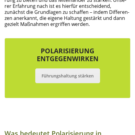
rer Erfah­rung nach ist es hier­für ent­schei­dend,
zunächst die Grund­la­gen zu schaf­fen – indem Dif­fe­ren­
zen aner­kannt, die eige­ne Hal­tung gestärkt und dann
gezielt Maß­nah­men ergrif­fen werden.
POLA­RI­SIE­RUNG
ENTGEGENWIRKEN
Füh­rungs­hal­tung stärken
Was bedeu­tet Pola­ri­sie­rung in