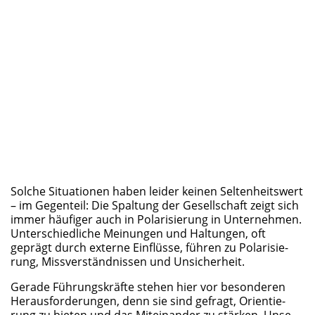
Sol­che Situa­tio­nen haben lei­der kei­nen Sel­ten­heits­wert
– im Gegen­teil: Die Spal­tung der Gesell­schaft zeigt sich
immer häu­fi­ger auch in Pola­ri­sie­rung in Unter­neh­men.
Unter­schied­li­che Mei­nun­gen und Hal­tun­gen, oft
geprägt durch exter­ne Ein­flüs­se, füh­ren zu Pola­ri­sie­
rung, Miss­ver­ständ­nis­sen und Unsicherheit.
Gera­de Füh­rungs­kräf­te ste­hen hier vor beson­de­ren
Her­aus­for­de­run­gen, denn sie sind gefragt, Ori­en­tie­
rung zu bie­ten und das Mit­ein­an­der zu stär­ken. Unse­