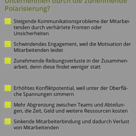
Unter­neh­men durch die zuneh­men­de
Polarisierung?
Stei­gen­de Kom­mu­ni­ka­ti­ons­pro­ble­me der Mit­ar­bei­
ten­den durch ver­här­te­te Fron­ten oder
Unsicherheiten
Schwin­den­des Enga­ge­ment, weil die Moti­va­ti­on der
Mit­ar­bei­ten­den leidet
Zuneh­men­de Rei­bungs­ver­lus­te in der Zusam­men­
ar­beit, denn die­se fin­det weni­ger statt
Erhöh­tes Kon­flikt­po­ten­ti­al, weil unter der Ober­flä­
che Span­nun­gen simmern
Mehr Abgren­zung zwi­schen Teams und Abtei­lun­
gen, die Zeit, Geld und wei­te­re Res­sour­cen kosten
Sin­ken­de Mit­ar­bei­ter­bin­dung und dadurch Ver­lust
von Mitarbeitenden