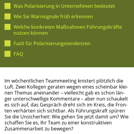
Was Pola­ri­sie­rung in Unter­neh­men bedeutet
Wie Sie Warn­si­gna­le früh erkennen
Wel­che kon­kre­ten Maß­nah­men Füh­rungs­kräf­te
nut­zen können
Fazit für Polarisierungstendenzen
FAQ
Im wöchent­li­chen Team­mee­ting knis­tert plötz­lich die
Luft. Zwei Kol­le­gen gera­ten wegen eines schein­bar klei­
nen The­mas anein­an­der – viel­leicht gab es schon län­
ger unter­schwel­li­ge Kom­men­ta­re – aber nun schau­kelt
es sich auf, das Gespräch dreht sich im Kreis, die Fron­
ten ver­här­ten sich sicht­bar. Als Füh­rungs­kraft spü­ren
Sie die Unsi­cher­heit: Wie gehen Sie jetzt damit um? Wie
schaf­fen Sie es, Ihr Team zu einer kon­struk­ti­ven
Zusam­men­ar­beit zu bewegen?