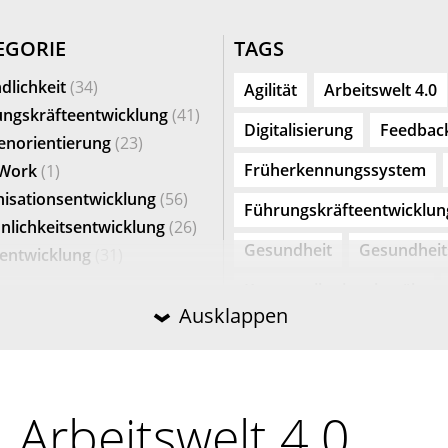
­GO­RIE
TAGS
dlichkeit
(34)
Agilität
Arbeitswelt 4.0
ngskräfteentwicklung
(41)
Digitalisierung
Feedback
norientierung
(23)
Früherkennungssystem
Work
(1)
isationsentwicklung
(56)
Führungskräfteentwicklun
nlichkeitsentwicklung
(26)
Gesundheit
Gesundhei
entwicklung
(31)
Kommunikationskanäle
Ausklappen
Konfliktmanagement
K
Kundenorientierte Kommu
:
Lernende Organisation
Arbeitswelt 4.0