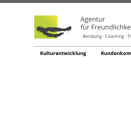
Kul­tur­ent­wick­lung
Kun­den­kom­m