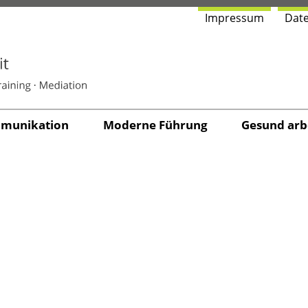
Impres­sum
Date
u­ni­ka­ti­on
Moder­ne Führung
Gesund arbe