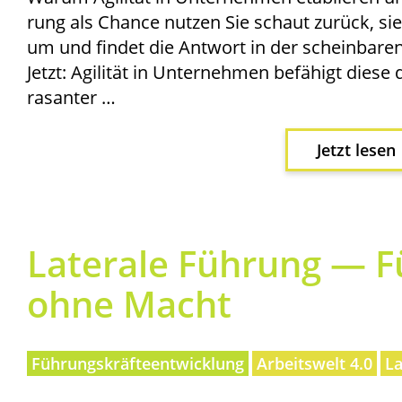
rung als Chan­ce nut­zen Sie schaut zurück, si
um und fin­det die Ant­wort in der schein­ba­re
Jetzt: Agi­li­tät in Unter­neh­men befä­higt die­se 
rasanter …
Jetzt lesen
Late­ra­le Füh­rung — F
ohne Macht
Führungskräfteentwicklung
Arbeitswelt 4.0
La