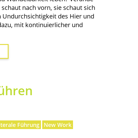
e schaut nach vorn, sie schaut sich
n Undurch­sich­tig­keit des Hier und
dazu, mit kon­ti­nu­ier­li­cher und
üh­ren
terale Führung
New Work