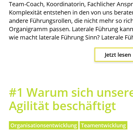
Team-Coach, Koor­di­na­to­rin, Fach­li­cher An
Kom­ple­xi­tät ent­ste­hen in den von uns bera­te
ande­re Füh­rungs­rol­len, die nicht mehr so rich­t
Orga­ni­gramm pas­sen. Late­ra­le Füh­rung kan
wie macht late­ra­le Füh­rung Sinn? Late­ra­le 
Jetzt lesen
#1 War­um sich unse­r
Agi­li­tät beschäftigt
Organisationsentwicklung
Teamentwicklung