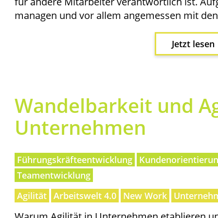
für ande­re Mit­ar­bei­ter ver­ant­wort­lich ist. Auf­
mana­gen und vor allem ange­mes­sen mit den 
Jetzt lesen
Wan­del­bar­keit und Agi­
Unternehmen
Führungskräfteentwicklung
Kundenorientieru
Teamentwicklung
Agilität
Arbeitswelt 4.0
New Work
Unternehm
War­um Agi­li­tät in Unter­neh­men eta­blie­ren u