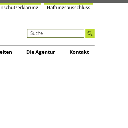
n­schutz­er­klä­rung
Haf­tungs­aus­schluss
i­ten
Die Agen­tur
Kon­takt