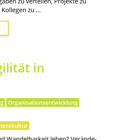
ga­ben zu ver­tei­len, Pro­jek­te zu
Kol­le­gen zu …
li­tät in
ng
Organisationsentwicklung
enskultur
nd Wan­del­bar­keit leben? Ver­än­de­