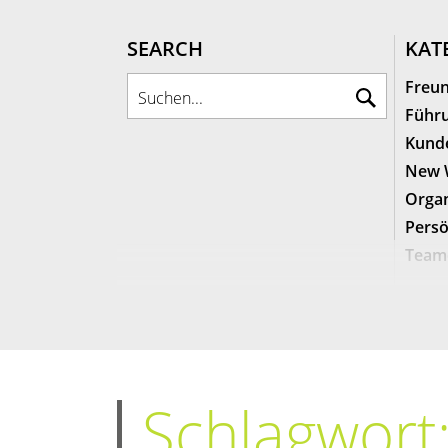
SEARCH
KATE
Freun
Führu
Kunde
New 
Organ
Persö
Team
Schlagwort