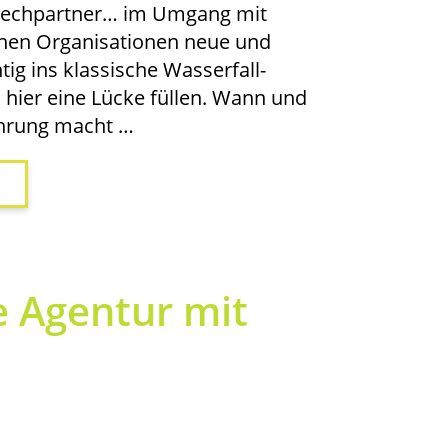
sprech­part­ner… im Umgang mit
­nen Orga­ni­sa­tio­nen neue und
ig ins klas­si­sche Was­ser­fall-
n hier eine Lücke fül­len. Wann und
Füh­rung macht …
e Agen­tur mit