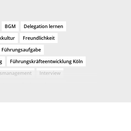
BGM
Delegation lernen
kultur
Freundlichkeit
Führungsaufgabe
g
Führungskräfteentwicklung Köln
tsmanagement
Interview
Kommunikation verbessern
rankenhaus
Kulturwandel
nikation
Kundenorientierung
Meetingkultur
Mystery Calls