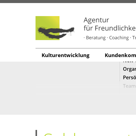
SEARCH
KATE
Freun
Führu
Kunde
Kul­tur­ent­wick­lung
Kun­den­kom­m
New 
Organ
Persö
Team