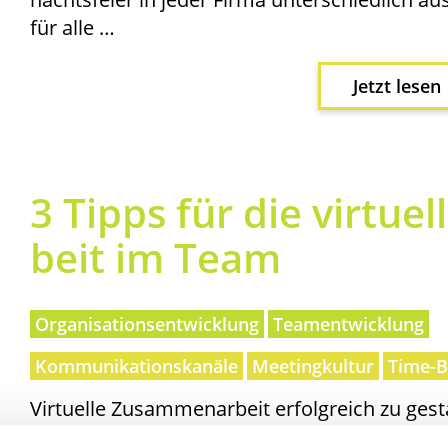
für alle …
Jetzt lesen
3 Tipps für die vir­tu­e
beit im Team
Organisationsentwicklung
Teamentwicklung
Kommunikationskanäle
Meetingkultur
Time-B
Vir­tu­el­le Zusam­men­ar­beit erfolg­reich zu ges
sein – sowohl für das Team als auch die Füh­r