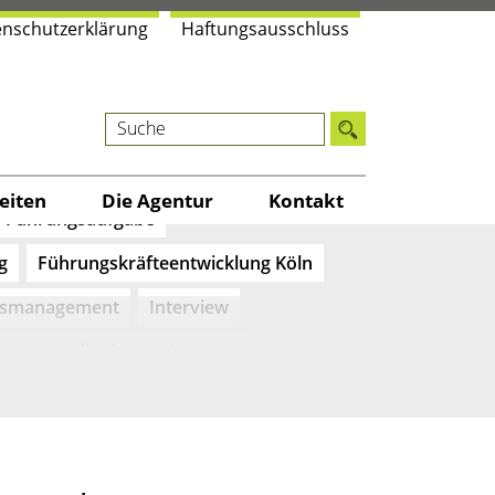
n­schutz­er­klä­rung
Haf­tungs­aus­schluss
BGM
Delegation lernen
kultur
Freundlichkeit
i­ten
Die Agen­tur
Kon­takt
Führungsaufgabe
g
Führungskräfteentwicklung Köln
tsmanagement
Interview
Kommunikation verbessern
rankenhaus
Kulturwandel
nikation
Kundenorientierung
Meetingkultur
Mystery Calls