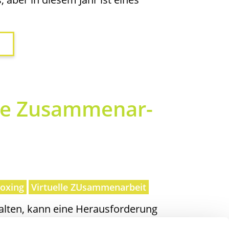
l­le Zusam­men­ar­
oxing
Virtuelle ZUsammenarbeit
tal­ten, kann eine Her­aus­for­de­rung
ungs­kraft. Gera­de wenn Team­mit­