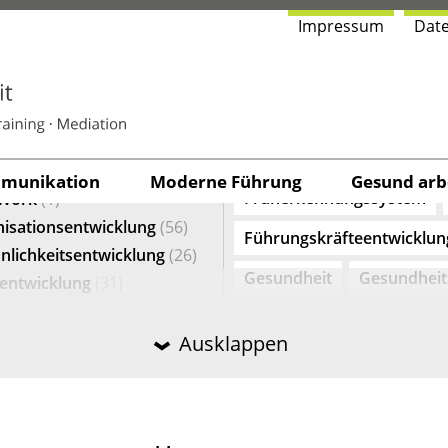
Impres­sum
Date
­GO­RIE
TAGS
dlichkeit
(34)
Agilität
Arbeitswelt 4.0
ngskräfteentwicklung
(41)
Digitalisierung
Feedback
norientierung
(23)
u­ni­ka­ti­on
Moder­ne Führung
Gesund arbe
Früherkennungssystem
Work
(1)
isationsentwicklung
(56)
Führungskräfteentwicklun
nlichkeitsentwicklung
(26)
Gesundheit
Gesundhei
entwicklung
(31)
Kommunikationskanäle
Ausklappen
Konfliktmanagement
K
Kundenorientierte Kommu
Lernende Organisation