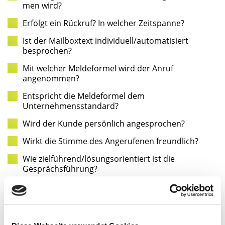
men wird?
Erfolgt ein Rück­ruf? In wel­cher Zeitspanne?
Ist der Mail­boxt­ext individuell/automatisiert
besprochen?
Mit wel­cher Mel­de­for­mel wird der Anruf
angenommen?
Ent­spricht die Mel­de­for­mel dem
Unternehmensstandard?
Wird der Kun­de per­sön­lich angesprochen?
Wirkt die Stim­me des Ange­ru­fe­nen freundlich?
Wie zielführend/lösungsorientiert ist die
Gesprächsführung?
Wie wird mit Beschwer­den & Stress umgegangen?
Wie und mit wel­chen Wor­ten wird der Kun­de
verabschiedet?