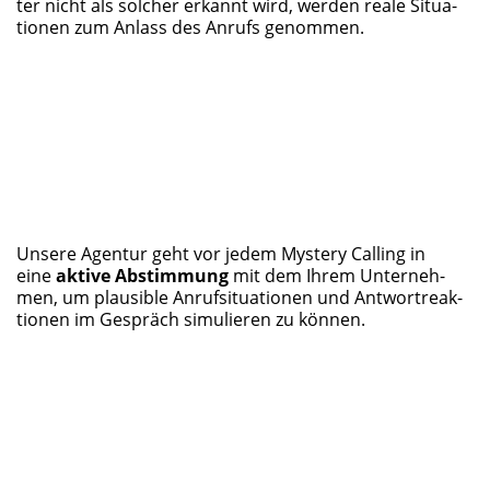
ter nicht als sol­cher erkannt wird, wer­den rea­le Situa­
tio­nen zum Anlass des Anrufs genommen.
Unse­re Agen­tur geht vor jedem Mys­tery Cal­ling in
eine
akti­ve Abstim­mung
mit dem Ihrem Unter­neh­
men, um plau­si­ble Anruf­si­tua­tio­nen und Ant­wort­re­ak­
tio­nen im Gespräch simu­lie­ren zu können.