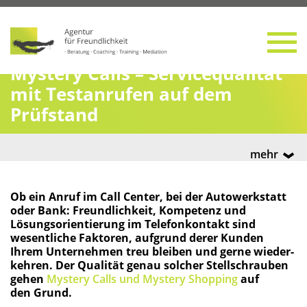
Mys­tery Calls – Ser­vice­qua­li­tät
mit Test­an­ru­fen auf dem
Prüfstand
mehr
Ob ein Anruf im Call Cen­ter, bei der Auto­werk­statt
oder Bank: Freund­lich­keit, Kom­pe­tenz und
Lösungs­ori­en­tie­rung im Tele­fon­kon­takt sind
wesent­li­che Fak­to­ren, auf­grund derer Kun­den
Ihrem Unter­neh­men treu blei­ben und ger­ne wie­der­
keh­ren. Der Qua­li­tät genau sol­cher Stell­schrau­ben
gehen
Mys­tery Calls und Mys­tery Shop­ping
auf
den Grund.