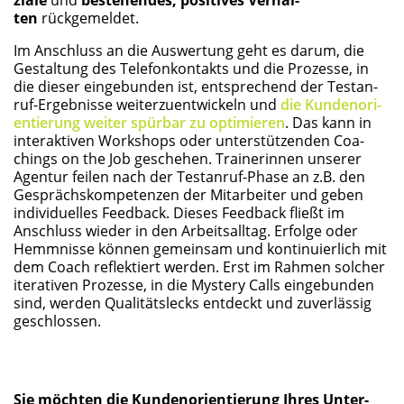
ten
rückgemeldet.
Im Anschluss an die Aus­wer­tung geht es dar­um, die
Gestal­tung des Tele­fon­kon­takts und die Pro­zes­se, in
die die­ser ein­ge­bun­den ist, ent­spre­chend der Test­an­
ruf-Ergeb­nis­se wei­ter­zu­ent­wi­ckeln und
die Kun­den­ori­
en­tie­rung wei­ter spür­bar zu opti­mie­ren
. Das kann in
inter­ak­ti­ven Work­shops oder unter­stüt­zen­den Coa­
chings on the Job gesche­hen. Trai­ne­rin­nen unse­rer
Agen­tur fei­len nach der Test­an­ruf-Pha­se an z.B. den
Gesprächs­kom­pe­ten­zen der Mit­ar­bei­ter und geben
indi­vi­du­el­les Feed­back. Die­ses Feed­back fließt im
Anschluss wie­der in den Arbeits­all­tag. Erfol­ge oder
Hemm­nis­se kön­nen gemein­sam und kon­ti­nu­ier­lich mit
dem Coach reflek­tiert wer­den. Erst im Rah­men sol­cher
ite­ra­ti­ven Pro­zes­se, in die Mys­tery Calls ein­ge­bun­den
sind, wer­den Qua­li­täts­lecks ent­deckt und zuver­läs­sig
geschlossen.
Sie möch­ten die Kun­den­ori­en­tie­rung Ihres Unter­