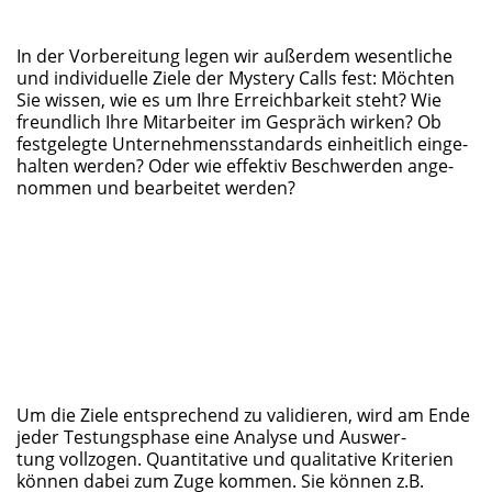
In der Vor­be­rei­tung legen wir außer­dem wesent­li­che
und indi­vi­du­el­le Zie­le der Mys­tery Calls fest: Möch­ten
Sie wis­sen, wie es um Ihre Erreich­bar­keit steht? Wie
freund­lich Ihre Mit­ar­bei­ter im Gespräch wir­ken? Ob
fest­ge­leg­te Unter­neh­mens­stan­dards ein­heit­lich ein­ge­
hal­ten wer­den? Oder wie effek­tiv Beschwer­den ange­
nom­men und bear­bei­tet werden?
Um die Zie­le ent­spre­chend zu vali­die­ren, wird am Ende
jeder Tes­tungs­pha­se eine Ana­ly­se und Aus­wer­
tung voll­zo­gen. Quan­ti­ta­ti­ve und qua­li­ta­ti­ve Kri­te­ri­en
kön­nen dabei zum Zuge kom­men. Sie kön­nen z.B.