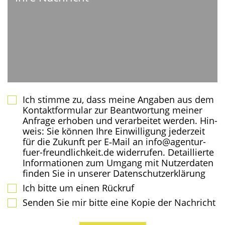
Ich stim­me zu, dass mei­ne Anga­ben aus dem
Kon­takt­for­mu­lar zur Beant­wor­tung mei­ner
Anfra­ge erho­ben und ver­ar­bei­tet wer­den. Hin­
weis: Sie kön­nen Ihre Ein­wil­li­gung jeder­zeit
für die Zukunft per E‑Mail an info@agentur-
fuer-freundlichkeit.de wider­ru­fen. Detail­lier­te
Infor­ma­tio­nen zum Umgang mit Nut­zer­da­ten
fin­den Sie in unse­rer Datenschutzerklärung
Ich bit­te um einen Rückruf
Sen­den Sie mir bit­te eine Kopie der Nachricht