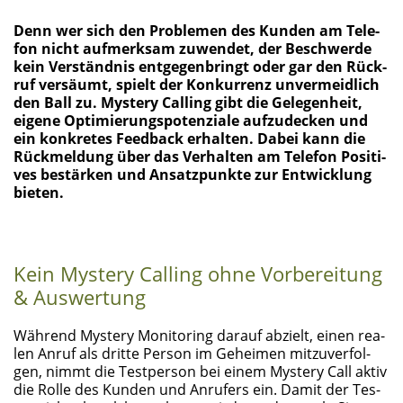
Denn wer sich den Pro­ble­men des Kun­den am Tele­
fon nicht auf­merk­sam zuwen­det, der Beschwer­de
kein Ver­ständ­nis ent­ge­gen­bringt oder gar den Rück­
ruf ver­säumt, spielt der Kon­kur­renz unver­meid­lich
den Ball zu. Mys­tery Cal­ling gibt die Gele­gen­heit,
eige­ne Opti­mie­rungs­po­ten­zia­le auf­zu­de­cken und
ein kon­kre­tes Feed­back erhal­ten. Dabei kann die
Rück­mel­dung über das Ver­hal­ten am Tele­fon Posi­ti­
ves bestär­ken und Ansatz­punk­te zur Ent­wick­lung
bieten.
Kein Mys­tery Cal­ling ohne Vor­be­rei­tung
& Auswertung
Wäh­rend Mys­tery Moni­to­ring dar­auf abzielt, einen rea­
len Anruf als drit­te Per­son im Gehei­men mit­zu­ver­fol­
gen, nimmt die Test­per­son bei einem Mys­tery Call aktiv
die Rol­le des Kun­den und Anru­fers ein. Damit der Tes­