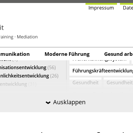
Impres­sum
Date
­GO­RIE
TAGS
dlichkeit
(34)
Agilität
Arbeitswelt 4.0
ngskräfteentwicklung
(41)
Digitalisierung
Feedback
norientierung
(23)
u­ni­ka­ti­on
Moder­ne Führung
Gesund arbe
Früherkennungssystem
Work
(1)
isationsentwicklung
(56)
Führungskräfteentwicklun
nlichkeitsentwicklung
(26)
Gesundheit
Gesundhei
entwicklung
(31)
Kommunikationskanäle
Ausklappen
Konfliktmanagement
K
Kundenorientierte Kommu
Lernende Organisation