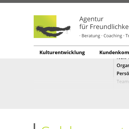
SEARCH
KATE
Freun
Führu
Kunde
Kul­tur­ent­wick­lung
Kun­den­kom­m
New 
Organ
Persö
Team