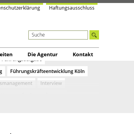
n­schutz­er­klä­rung
Haf­tungs­aus­schluss
BGM
Delegation lernen
kultur
Freundlichkeit
i­ten
Die Agen­tur
Kon­takt
Führungsaufgabe
g
Führungskräfteentwicklung Köln
tsmanagement
Interview
Kommunikation verbessern
rankenhaus
Kulturwandel
nikation
Kundenorientierung
Meetingkultur
Mystery Calls