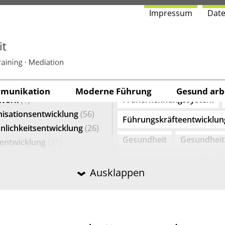
Impres­sum
Date
­GO­RIE
TAGS
dlichkeit
(34)
Agilität
Arbeitswelt 4.0
ngskräfteentwicklung
(41)
Digitalisierung
Feedback
norientierung
(23)
u­ni­ka­ti­on
Moder­ne Führung
Gesund arbe
Früherkennungssystem
Work
(1)
isationsentwicklung
(56)
Führungskräfteentwicklun
nlichkeitsentwicklung
(26)
Gesundheit
Gesundhei
entwicklung
(31)
Kommunikationskanäle
Ausklappen
Konfliktmanagement
K
Kundenorientierte Kommu
Lernende Organisation