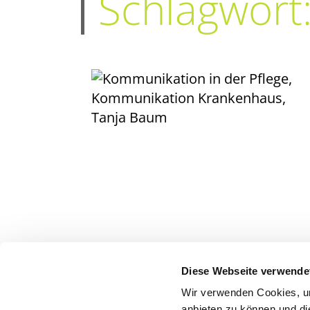
Schlagwort
Diese Webseite verwende
Wir verwenden Cookies, um
anbieten zu können und di