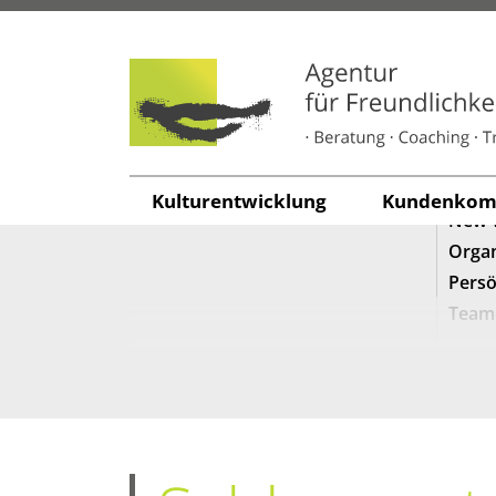
SEARCH
KATE
Freun
Führu
Kunde
Kul­tur­ent­wick­lung
Kun­den­kom­m
New 
Organ
Persö
Team