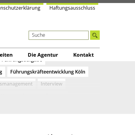
n­schutz­er­klä­rung
Haf­tungs­aus­schluss
BGM
Delegation lernen
kultur
Freundlichkeit
i­ten
Die Agen­tur
Kon­takt
Führungsaufgabe
g
Führungskräfteentwicklung Köln
tsmanagement
Interview
Kommunikation verbessern
rankenhaus
Kulturwandel
nikation
Kundenorientierung
Meetingkultur
Mystery Calls