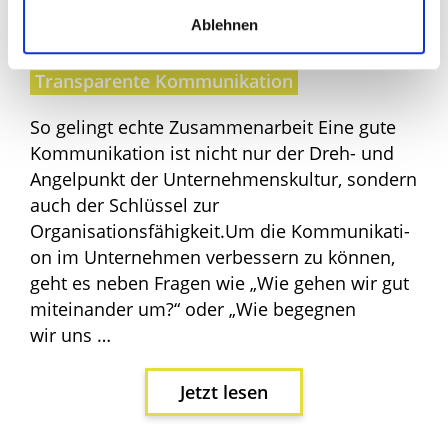
Kommunikationskanäle
Meetingkultur
Ablehnen
Meetingstruktur
Regelkommunikation
Transparente Kommunikation
So gelingt ech­te Zusam­men­ar­beit Eine gute
Kom­mu­ni­ka­ti­on ist nicht nur der Dreh- und
Angel­punkt der Unter­neh­mens­kul­tur, son­dern
auch der Schlüs­sel zur
Organisationsfähigkeit.Um die Kom­mu­ni­ka­ti­
on im Unter­neh­men ver­bes­sern zu kön­nen,
geht es neben Fra­gen wie „Wie gehen wir gut
mit­ein­an­der um?“ oder „Wie begeg­nen
wir uns …
Jetzt lesen